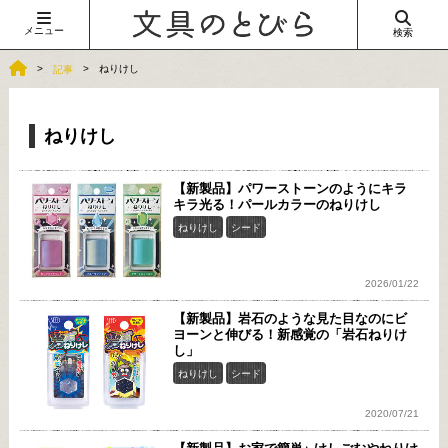
メニュー
検索
ねりけし
記事
ねりけし
【新製品】パワーストーンのようにキラ
キラ光る！パールカラーのねりけし
ねりけし
シード
2026/01/22
【新製品】岩石のような見た目なのにビ
ヨーンと伸びる！新感覚の「岩石ねりけ
し」
ねりけし
シード
2020/07/21