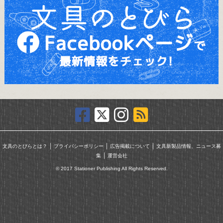
｜
｜
｜
文具のとびらとは？
プライバシーポリシー
広告掲載について
文具新製品情報、ニュース募
｜
集
運営会社
© 2017 Stationer Publishing All Rights Reserved.