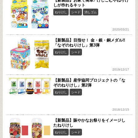
【新製品】お家で簡単♪ けしごむやねりけ
しが作れるキット
ねりけし
シード
消しゴム
2020/03/21
【新製品】目指せ！ 金・銀・銅メダル!!
「なぞのねりけし」第3弾
ねりけし
シード
2019/12/17
【新製品】産学協同プロジェクトの「な
ぞのねりけし」第2弾
ねりけし
シード
2018/12/15
【新製品】賑やかなお祭りをイメージし
たねりけし
ねりけし
シード