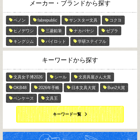
メーカー・ブランドから探す
ペノン
fabrepublic
サンスター文具
コクヨ
ヒノデワシ
三菱鉛筆
ナカバヤシ
ゼブラ
キングジム
パイロット
学研ステイフル
キーワードから探す
文具女子博2026
シール
文房具屋さん大賞
OKB48
2026年手帳
日本文具大賞
Bun2大賞
ペンケース
文具王
キーワード一覧