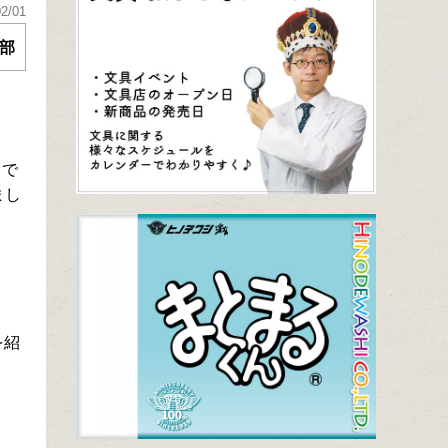
02/01
部
」で
まし
を紹