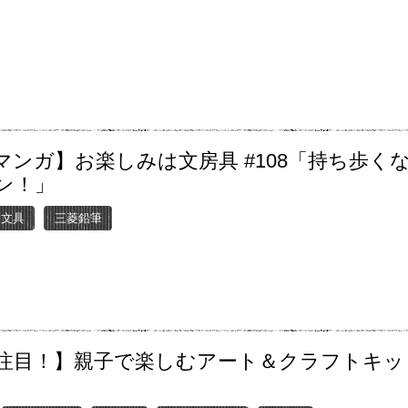
マンガ】お楽しみは文房具 #108「持ち歩く
ン！」
ー文具
三菱鉛筆
注目！】親子で楽しむアート＆クラフトキッ