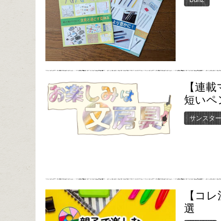
【連載
短いペ
サンスタ
【コレ
選