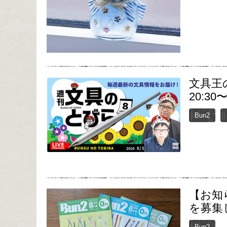
文具王
20:30
Bun2
【お知
を募集
Bun2