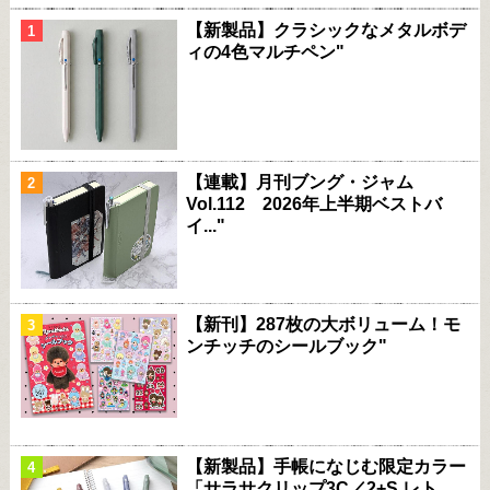
【新製品】クラシックなメタルボデ
ィの4色マルチペン"
【連載】月刊ブング・ジャム
Vol.112 2026年上半期ベストバ
イ..."
【新刊】287枚の大ボリューム！モ
ンチッチのシールブック"
【新製品】手帳になじむ限定カラー
「サラサクリップ3C／2+S レト