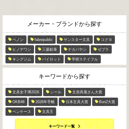
メーカー・ブランドから探す
ペノン
fabrepublic
サンスター文具
コクヨ
ヒノデワシ
三菱鉛筆
ナカバヤシ
ゼブラ
キングジム
パイロット
学研ステイフル
キーワードから探す
文具女子博2026
シール
文房具屋さん大賞
OKB48
2026年手帳
日本文具大賞
Bun2大賞
ペンケース
文具王
キーワード一覧