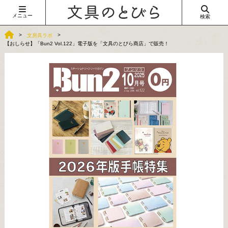
メニュー
検索
文房具ラボ
【おしらせ】「Bun2 Vol.122」電子版を「文具のとびら商店」で販売！