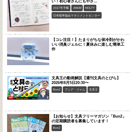
い！初心者さんにもやさ...
2027年手帳
JMAM
NOLTY
日本能率協会マネジメントセンター
【コレ注目！】たまりがちな保冷剤がかわ
いい消臭ジェルに！夏休みに楽しむ簡単工
作
文具王の動画解説【週刊文具のとびら】
2026年8月5日20:30〜
Bun2
ブング・ジャム
文具王
【お知らせ】文具フリーマガジン「Bun2」
の定期購読者を募集しています！
Bun2