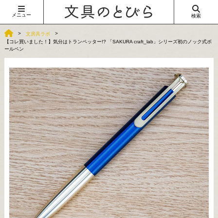
メニュー
検索
文房具ラボ
【コレ買いました！】気分はトランペッター!? 「SAKURA craft_lab」シリーズ初のノック式ボ
ールペン