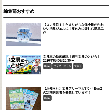
編集部おすすめ
【コレ注目！】たまりがちな保冷剤がかわ
いい消臭ジェルに！夏休みに楽しむ簡単工
作
文具王の動画解説【週刊文具のとびら】
2026年8月5日20:30〜
Bun2
ブング・ジャム
文具王
【お知らせ】文具フリーマガジン「Bun2」
の定期購読者を募集しています！
Bun2