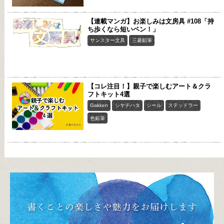
【連載マンガ】お楽しみは文房具 #108「持
ち歩くなら短いペン！」
サンスター文具
三菱鉛筆
【コレ注目！】親子で楽しむアート＆クラ
フトキット4選
Gakken
シヤチハタ
シール
ステッドラー
色鉛筆