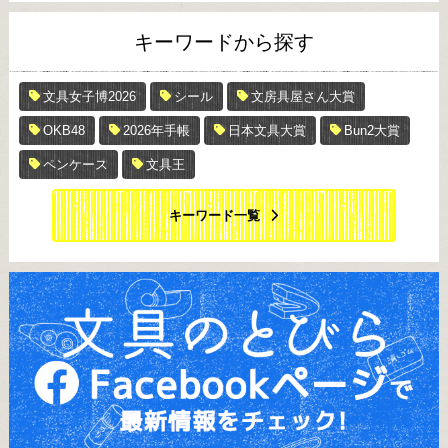
キーワードから探す
文具女子博2026
シール
文房具屋さん大賞
OKB48
2026年手帳
日本文具大賞
Bun2大賞
ペンケース
文具王
キーワード一覧