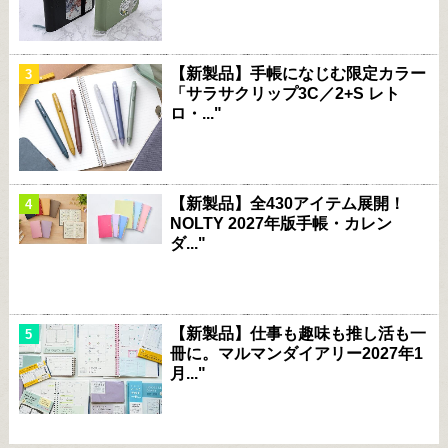
【新製品】手帳になじむ限定カラー
「サラサクリップ3C／2+S レト
ロ・..."
【新製品】全430アイテム展開！
NOLTY 2027年版手帳・カレン
ダ..."
【新製品】仕事も趣味も推し活も一
冊に。マルマンダイアリー2027年1
月..."