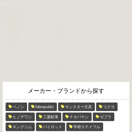
メーカー・ブランドから探す
ペノン
fabrepublic
サンスター文具
コクヨ
ヒノデワシ
三菱鉛筆
ナカバヤシ
ゼブラ
キングジム
パイロット
学研ステイフル