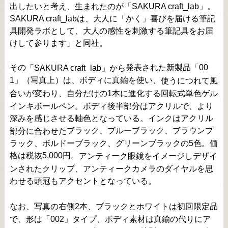
出したいと考え、生まれたのが「SAKURA craft_lab」。
SAKURA craft_labは、大人に「かく」喜びを届ける筆記
具開発ラボとして、大人の感性を刺激する筆記具をお届
けして参ります」と同社。
その
発表された新製品「00
「SAKURA craft_lab」から
1」（写真上）は、ボディに真鍮を使い、
使うにつれて風
合いが変わり、自分だけの1本に進化する回転式単色ゲル
インキボールペン。ボディ後半部分はアクリルで、より
深みを感じさせる軸色となっている。インクはアクリル
ブラック、ブルーブラック、ブラウンブ
部分に合わせた
ラック、ボルドーブラック、グリーンブラックの5色。価
格は税抜5,000円。
アンティーク眼鏡をイメージしデザイ
ンされたクリップ、アンティークカメラのダイヤルを思
わせる頭冠もアクセントとなっている。
なお、写真の右側2本、ブラックとホワイトは初回限定品
で、形は「002」タイプ、ボディ素材は真鍮の代りにア