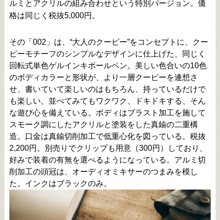
ルミとアクリルの組み合わせという特別バージョン。価
格は同じく税抜5,000円。
その「002」は、“大人のクーピー”をコンセプトに、クー
ピーモチーフのシンプルなデザインに仕上げた、同じく
回転式単色ゲルインキボールペン。美しい色合いの10色
のボディカラーと形状が、より一層クーピーを連想さ
せ、書いていて楽しいのはもちろん、持っているだけで
も楽しい、並べてみてもワクワク、ドキドキする、そん
な遊び心を備えている。ボディはブラスト加工を施して
スモーク調にしたアクリルと塗装をした真鍮の二重構
造。口金は真鍮切削加工で低重心化を図っている。税抜
2,200円。別売りでクリップも用意（300円）しており、
好みで装着の有無を選べるようになっている。アルミ切
削加工の頭冠は、オーディオミキサーのつまみを模し
た。インクはブラックのみ。