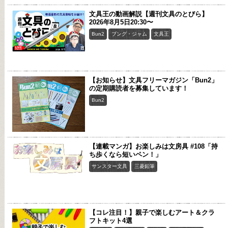
文具王の動画解説【週刊文具のとびら】
2026年8月5日20:30〜
Bun2
ブング・ジャム
文具王
【お知らせ】文具フリーマガジン「Bun2」
の定期購読者を募集しています！
Bun2
【連載マンガ】お楽しみは文房具 #108「持
ち歩くなら短いペン！」
サンスター文具
三菱鉛筆
【コレ注目！】親子で楽しむアート＆クラ
フトキット4選