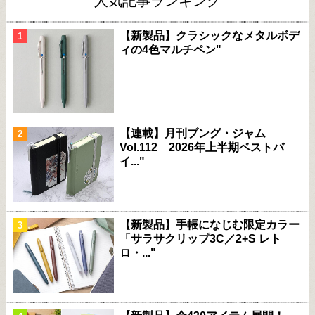
人気記事ランキング
【新製品】クラシックなメタルボデ
ィの4色マルチペン"
【連載】月刊ブング・ジャム
Vol.112 2026年上半期ベストバ
イ..."
【新製品】手帳になじむ限定カラー
「サラサクリップ3C／2+S レト
ロ・..."