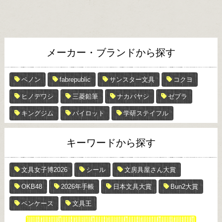
メーカー・ブランドから探す
ペノン
fabrepublic
サンスター文具
コクヨ
ヒノデワシ
三菱鉛筆
ナカバヤシ
ゼブラ
キングジム
パイロット
学研ステイフル
キーワードから探す
文具女子博2026
シール
文房具屋さん大賞
OKB48
2026年手帳
日本文具大賞
Bun2大賞
ペンケース
文具王