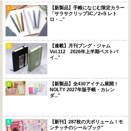
【新製品】手帳になじむ限定カラー
「サラサクリップ3C／2+S レト
ロ・..."
【連載】月刊ブング・ジャム
Vol.112 2026年上半期ベストバ
イ..."
【新製品】全430アイテム展開！
NOLTY 2027年版手帳・カレン
ダ..."
【新刊】287枚の大ボリューム！モ
ンチッチのシールブック"