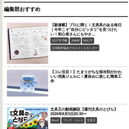
編集部おすすめ
【新連載】プロに聞く！文房具のある毎日
｜今年こそ"自分にピッタリ"を見つけた
い！初心者さんにもやさ...
2027年手帳
JMAM
NOLTY
日本能率協会マネジメントセンター
【コレ注目！】たまりがちな保冷剤がかわ
いい消臭ジェルに！夏休みに楽しむ簡単工
作
文具王の動画解説【週刊文具のとびら】
2026年8月5日20:30〜
Bun2
ブング・ジャム
文具王