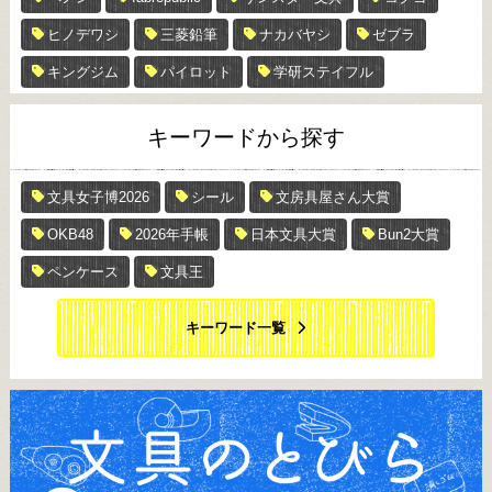
ヒノデワシ
三菱鉛筆
ナカバヤシ
ゼブラ
キングジム
パイロット
学研ステイフル
キーワードから探す
文具女子博2026
シール
文房具屋さん大賞
OKB48
2026年手帳
日本文具大賞
Bun2大賞
ペンケース
文具王
キーワード一覧