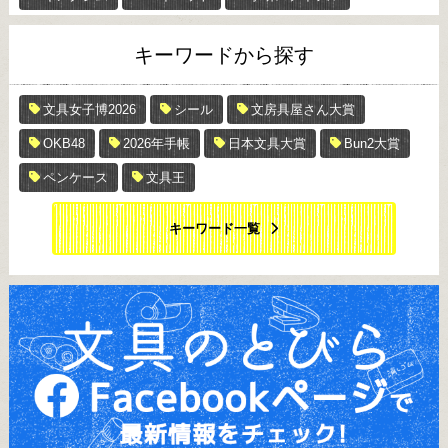
キーワードから探す
文具女子博2026
シール
文房具屋さん大賞
OKB48
2026年手帳
日本文具大賞
Bun2大賞
ペンケース
文具王
キーワード一覧