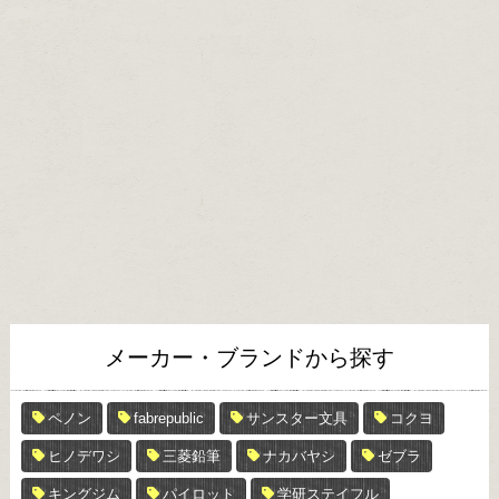
メーカー・ブランドから探す
ペノン
fabrepublic
サンスター文具
コクヨ
ヒノデワシ
三菱鉛筆
ナカバヤシ
ゼブラ
キングジム
パイロット
学研ステイフル