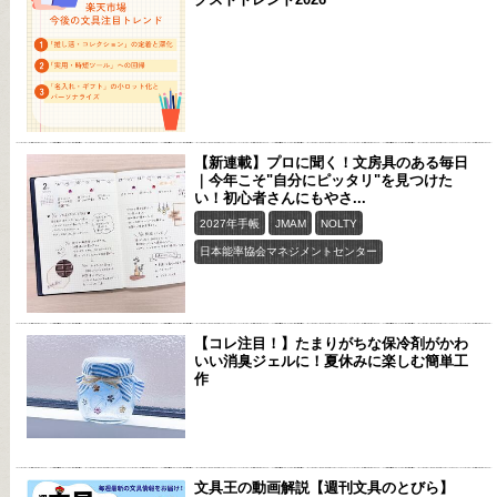
【新連載】プロに聞く！文房具のある毎日
｜今年こそ"自分にピッタリ"を見つけた
い！初心者さんにもやさ...
2027年手帳
JMAM
NOLTY
日本能率協会マネジメントセンター
【コレ注目！】たまりがちな保冷剤がかわ
いい消臭ジェルに！夏休みに楽しむ簡単工
作
文具王の動画解説【週刊文具のとびら】