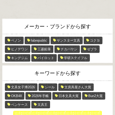
メーカー・ブランドから探す
ペノン
fabrepublic
サンスター文具
コクヨ
ヒノデワシ
三菱鉛筆
ナカバヤシ
ゼブラ
キングジム
パイロット
学研ステイフル
キーワードから探す
文具女子博2026
シール
文房具屋さん大賞
OKB48
2026年手帳
日本文具大賞
Bun2大賞
ペンケース
文具王