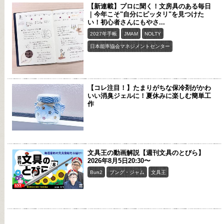
【新連載】プロに聞く！文房具のある毎日
｜今年こそ"自分にピッタリ"を見つけた
い！初心者さんにもやさ...
2027年手帳
JMAM
NOLTY
日本能率協会マネジメントセンター
【コレ注目！】たまりがちな保冷剤がかわ
いい消臭ジェルに！夏休みに楽しむ簡単工
作
文具王の動画解説【週刊文具のとびら】
2026年8月5日20:30〜
Bun2
ブング・ジャム
文具王