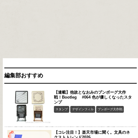
編集部おすすめ
【連載】他故となおみのブンボーグ大作
戦！Bootleg #064 色が優しくなったスタ
ンプ
スタンプ
デザインフィル
ブンボーグ大作戦
【コレ注目！】楽天市場に聞く。文具のネ
クストトレンド2026