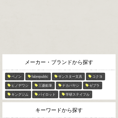
メーカー・ブランドから探す
ペノン
fabrepublic
サンスター文具
コクヨ
ヒノデワシ
三菱鉛筆
ナカバヤシ
ゼブラ
キングジム
パイロット
学研ステイフル
キーワードから探す