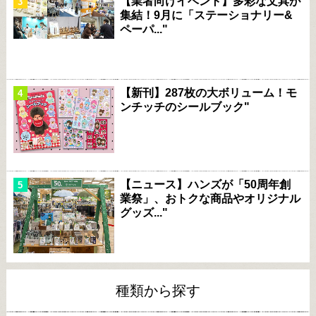
【業者向けイベント】多彩な文具が
集結！9月に「ステーショナリー&
ペーパ..."
【新刊】287枚の大ボリューム！モ
ンチッチのシールブック"
【ニュース】ハンズが「50周年創
業祭」、おトクな商品やオリジナル
グッズ..."
種類から探す