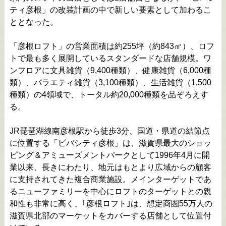
ティ彦根」の改装計画の中で新しい要素として加わるこ
ととなった。
「彦根ロフト」の営業面積は約255坪（約843㎡）、ロフ
トで最も多く展開しているスタンダードな店舗規模。ワ
ンフロアに文具雑貨（9,400種類）、健康雑貨（6,000種
類）、バラエティ雑貨（3,100種類）、生活雑貨（1,500
種類）の4領域で、トータル約20,000種類を品ぞろえす
る。
JR琵琶湖線南彦根駅から徒歩3分、国道・県道の結節点
に位置する「ビバシティ彦根」は、滋賀県最大のショッ
ピング＆アミューズメントパークとして1996年4月に開
業以来、長きにわたり、地元はもとより広域からの顧客
に支持されてきた複合商業施設。メインターゲットであ
るニューファミリーを中心にロフトのターゲットとの親
和性も非常に高く、｢彦根ロフト｣は、想定商圏55万人の
滋賀県北部のマーケットをカバーする店舗として位置付