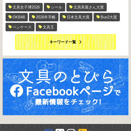
文具女子博2026
シール
文房具屋さん大賞
OKB48
2026年手帳
日本文具大賞
Bun2大賞
ペンケース
文具王
キーワード一覧