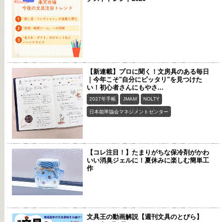
【新連載】プロに聞く！文房具のある毎日
｜今年こそ"自分にピッタリ"を見つけた
い！初心者さんにもやさ...
2027年手帳
JMAM
NOLTY
日本能率協会マネジメントセンター
【コレ注目！】たまりがちな保冷剤がかわ
いい消臭ジェルに！夏休みに楽しむ簡単工
作
文具王の動画解説【週刊文具のとびら】