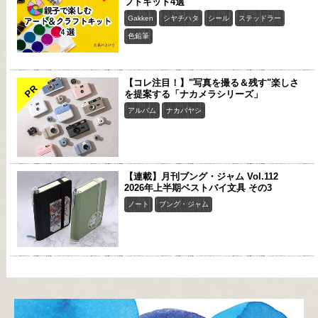
フトキット4選
Gakken
シヤチハタ
シール
ステッドラー
色鉛筆
【コレ注目！】"写真を撮る＆残す"楽しさ
PR
を提案する「ナカメラシリーズ」
アルバム
ナカバヤシ
【連載】月刊ブング・ジャム Vol.112
2026年上半期ベストバイ文具 その3
ノート
ブング・ジャム