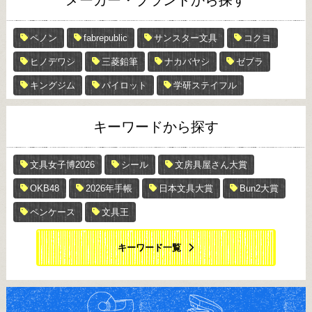
メーカー・ブランドから探す
ペノン
fabrepublic
サンスター文具
コクヨ
ヒノデワシ
三菱鉛筆
ナカバヤシ
ゼブラ
キングジム
パイロット
学研ステイフル
キーワードから探す
文具女子博2026
シール
文房具屋さん大賞
OKB48
2026年手帳
日本文具大賞
Bun2大賞
ペンケース
文具王
キーワード一覧