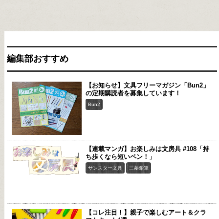
編集部おすすめ
【お知らせ】文具フリーマガジン「Bun2」
の定期購読者を募集しています！
Bun2
【連載マンガ】お楽しみは文房具 #108「持
ち歩くなら短いペン！」
サンスター文具
三菱鉛筆
【コレ注目！】親子で楽しむアート＆クラ