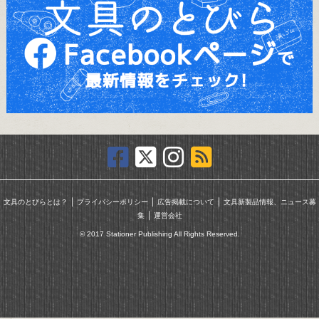
｜
｜
｜
文具のとびらとは？
プライバシーポリシー
広告掲載について
文具新製品情報、ニュース募
｜
集
運営会社
© 2017 Stationer Publishing All Rights Reserved.