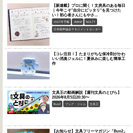
【新連載】プロに聞く！文房具のある毎日
｜今年こそ"自分にピッタリ"を見つけた
い！初心者さんにもやさ...
2027年手帳
JMAM
NOLTY
日本能率協会マネジメントセンター
【コレ注目！】たまりがちな保冷剤がかわ
いい消臭ジェルに！夏休みに楽しむ簡単工
作
文具王の動画解説【週刊文具のとびら】
2026年8月5日20:30〜
Bun2
ブング・ジャム
文具王
【お知らせ】文具フリーマガジン「Bun2」