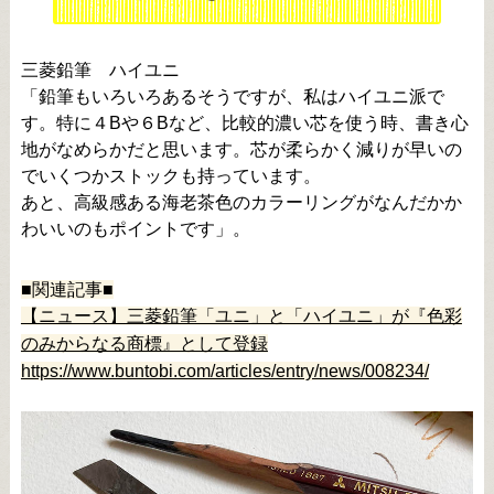
三菱鉛筆 ハイユニ
「鉛筆もいろいろあるそうですが、私はハイユニ派で
す。特に４Bや６Bなど、比較的濃い芯を使う時、書き心
地がなめらかだと思います。芯が柔らかく減りが早いの
でいくつかストックも持っています。
あと、高級感ある海老茶色のカラーリングがなんだかか
わいいのもポイントです」。
■関連記事■
【ニュース】三菱鉛筆「ユニ」と「ハイユニ」が『色彩
のみからなる商標』として登録
https://www.buntobi.com/articles/entry/news/008234/