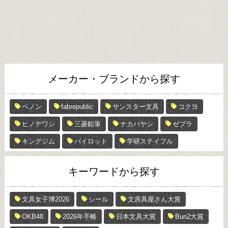
メーカー・ブランドから探す
ペノン
fabrepublic
サンスター文具
コクヨ
ヒノデワシ
三菱鉛筆
ナカバヤシ
ゼブラ
キングジム
パイロット
学研ステイフル
キーワードから探す
文具女子博2026
シール
文房具屋さん大賞
OKB48
2026年手帳
日本文具大賞
Bun2大賞