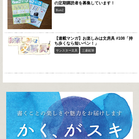
の定期購読者を募集しています！
Bun2
【連載マンガ】お楽しみは文房具 #108「持
ち歩くなら短いペン！」
サンスター文具
三菱鉛筆