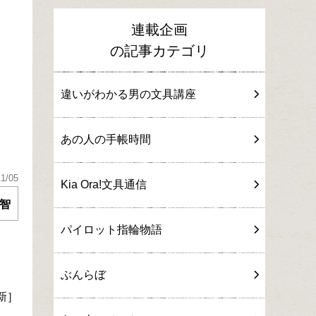
連載企画
の記事カテゴリ
違いがわかる男の文具講座
あの人の手帳時間
11/05
Kia Ora!文具通信
智
パイロット指輪物語
ぶんらぼ
新］