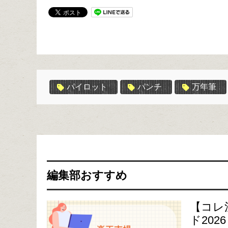
パイロット
パンチ
万年筆
編集部おすすめ
【コレ
ド2026