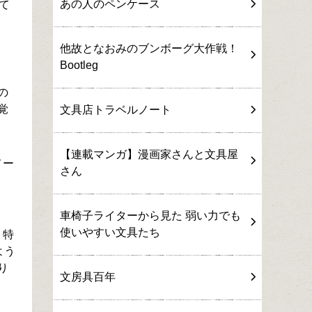
あの人のペンケース
て
他故となおみのブンボーグ大作戦！
Bootleg
の
覚
文具店トラベルノート
【連載マンガ】漫画家さんと文具屋
メー
さん
車椅子ライターから見た 弱い力でも
使いやすい文具たち
。特
よう
り
文房具百年