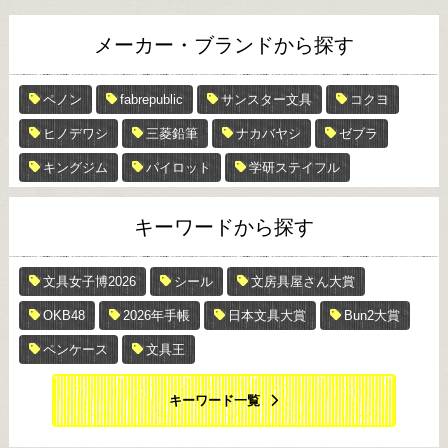
メーカー・ブランドから探す
ペノン
fabrepublic
サンスター文具
コクヨ
ヒノデワシ
三菱鉛筆
ナカバヤシ
ゼブラ
キングジム
パイロット
学研ステイフル
キーワードから探す
文具女子博2026
シール
文房具屋さん大賞
OKB48
2026年手帳
日本文具大賞
Bun2大賞
ペンケース
文具王
キーワード一覧