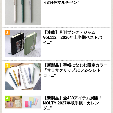
ィの4色マルチペン"
【連載】月刊ブング・ジャム
Vol.112 2026年上半期ベストバ
イ..."
【新製品】手帳になじむ限定カラー
「サラサクリップ3C／2+S レト
ロ・..."
【新製品】全430アイテム展開！
NOLTY 2027年版手帳・カレン
ダ..."