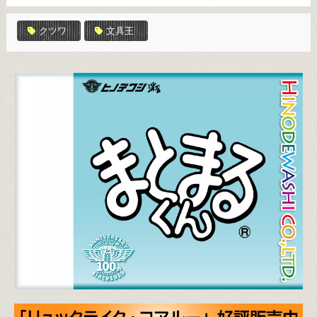
クツワ
文具王