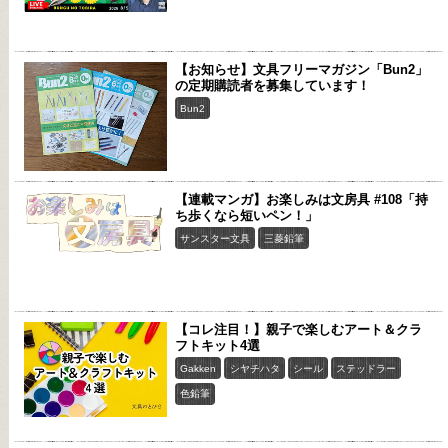
【お知らせ】文具フリーマガジン「Bun2」
の定期購読者を募集しています！
Bun2
【連載マンガ】お楽しみは文房具 #108「持
ち歩くなら短いペン！」
サンスター文具
三菱鉛筆
【コレ注目！】親子で楽しむアート＆クラ
フトキット4選
Gakken
シヤチハタ
シール
ステッドラー
色鉛筆