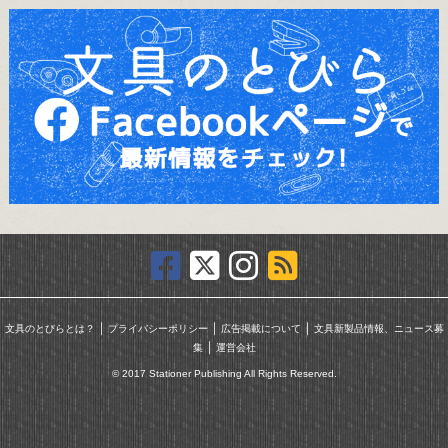
｜
｜
｜
文具のとびらとは？
プライバシーポリシー
広告掲載について
文具新製品情報、ニュース募
｜
集
運営会社
© 2017 Stationer Publishing All Rights Reserved.