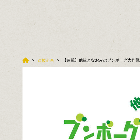
【連載】他故となおみのブンボーグ大作戦！B
連載企画