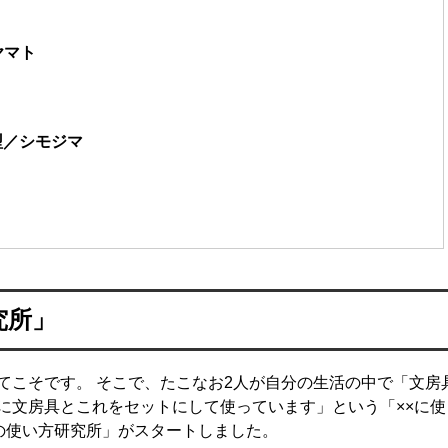
」
ヤマト
横型／シモジマ
究所」
てこそです。 そこで、たこなお2人が自分の生活の中で「文房
に文房具とこれをセットにして使っています」という「××に使
の使い方研究所」がスタートしました。