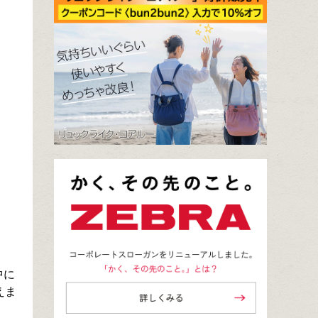
中に
えま