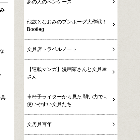
あの人のペンケース
み
他故となおみのブンボーグ大作戦！
Bootleg
文具店トラベルノート
な
【連載マンガ】漫画家さんと文具屋
ッ
さん
車椅子ライターから見た 弱い力でも
房具
使いやすい文具たち
文房具百年