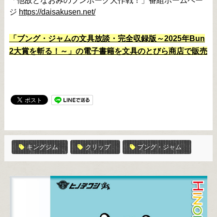
「他故となおみのブンボーグ大作戦！」番組ホームペー
ジ
https://daisakusen.net/
「ブング・ジャムの文具放談・完全収録版～2025年Bun
2大賞を斬る！～」の電子書籍を文具のとびら商店で販売
キングジム
クリップ
ブング・ジャム