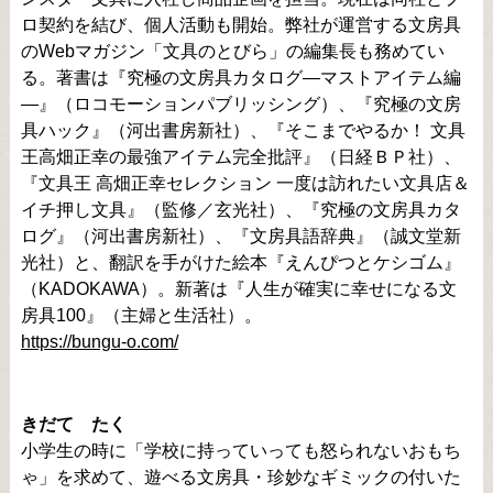
ロ契約を結び、個人活動も開始。弊社が運営する文房具
のWebマガジン「文具のとびら」の編集長も務めてい
る。著書は『究極の文房具カタログ―マストアイテム編
―』（ロコモーションパブリッシング）、『究極の文房
具ハック』（河出書房新社）、『そこまでやるか！ 文具
王高畑正幸の最強アイテム完全批評』（日経ＢＰ社）、
『文具王 高畑正幸セレクション 一度は訪れたい文具店＆
イチ押し文具』（監修／玄光社）、『究極の文房具カタ
ログ』（河出書房新社）、『文房具語辞典』（誠文堂新
光社）と、翻訳を手がけた絵本『えんぴつとケシゴム』
（KADOKAWA）。新著は『人生が確実に幸せになる文
房具100』（主婦と生活社）。
https://bungu-o.com/
きだて たく
小学生の時に「学校に持っていっても怒られないおもち
ゃ」を求めて、遊べる文房具・珍妙なギミックの付いた