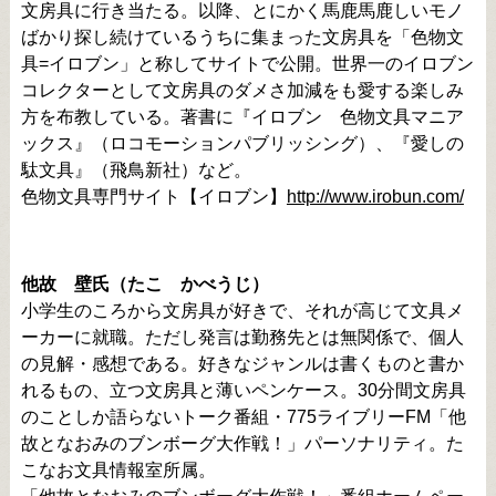
文房具に行き当たる。以降、とにかく馬鹿馬鹿しいモノ
ばかり探し続けているうちに集まった文房具を「色物文
具=イロブン」と称してサイトで公開。世界一のイロブン
コレクターとして文房具のダメさ加減をも愛する楽しみ
方を布教している。著書に『イロブン 色物文具マニア
ックス』（ロコモーションパブリッシング）、『愛しの
駄文具』（飛鳥新社）など。
色物文具専門サイト【イロブン】
http://www.irobun.com/
他故 壁氏（たこ かべうじ）
小学生のころから文房具が好きで、それが高じて文具メ
ーカーに就職。ただし発言は勤務先とは無関係で、個人
の見解・感想である。好きなジャンルは書くものと書か
れるもの、立つ文房具と薄いペンケース。30分間文房具
のことしか語らないトーク番組・775ライブリーFM「他
故となおみのブンボーグ大作戦！」パーソナリティ。た
こなお文具情報室所属。