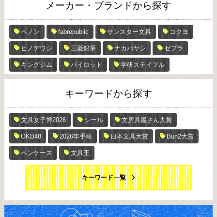
メーカー・ブランドから探す
ペノン
fabrepublic
サンスター文具
コクヨ
ヒノデワシ
三菱鉛筆
ナカバヤシ
ゼブラ
キングジム
パイロット
学研ステイフル
キーワードから探す
文具女子博2026
シール
文房具屋さん大賞
OKB48
2026年手帳
日本文具大賞
Bun2大賞
ペンケース
文具王
キーワード一覧