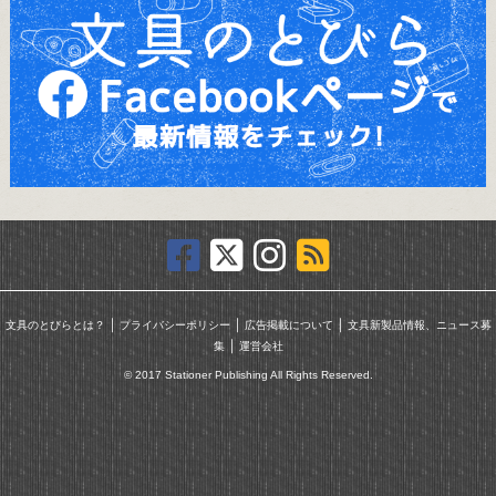
｜
｜
｜
文具のとびらとは？
プライバシーポリシー
広告掲載について
文具新製品情報、ニュース募
｜
集
運営会社
© 2017 Stationer Publishing All Rights Reserved.