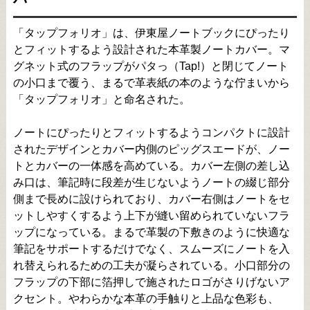
「タップフォリオ」は、伊東屋ノートブックにぴったり
とフィットするよう設計された本革製ノートカバー。マ
グネット式のフラップがパタっ（Tap!）と閉じてノート
の小口まで覆う、まるで革表紙の本のような佇まいから
「タップフォリオ」と命名された。
ノートにぴったりとフィットするようコンパクトに設計
されたデザインとカバー内側のピッグスエードが、ノー
トとカバーの一体感を高めている。カバー左側の差し込
み口は、筆記時に段差が生じないようノートの綴じ部分
側まで長めに設けられており、カバー右側はノートをセ
ットしやすくするよう上下が縫い留められていないフラ
ップになっている。まるで革製の下敷きのように快適な
筆記をサポートするだけでなく、スムーズにノートを入
れ替えられるための工夫が凝らされている。小口部分の
フラップの下部に箔押しで施されたロゴがさりげないア
クセント。やわらかな本革の手触りと上品な色彩も、