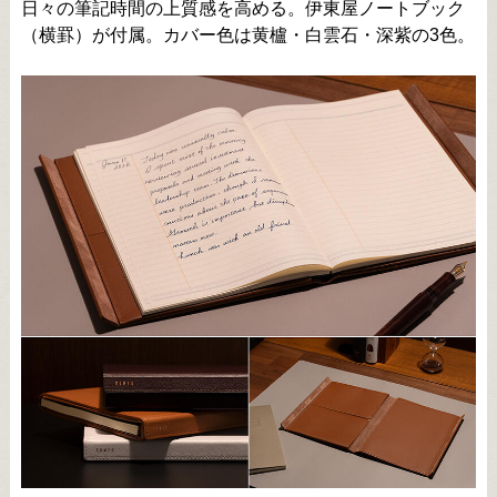
日々の筆記時間の上質感を高める。伊東屋ノートブック
（横罫）が付属。カバー色は黄櫨・白雲石・深紫の3色。