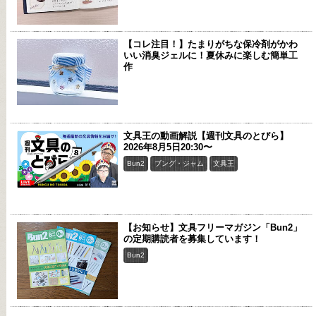
【コレ注目！】たまりがちな保冷剤がかわ
いい消臭ジェルに！夏休みに楽しむ簡単工
作
文具王の動画解説【週刊文具のとびら】
2026年8月5日20:30〜
Bun2
ブング・ジャム
文具王
【お知らせ】文具フリーマガジン「Bun2」
の定期購読者を募集しています！
Bun2