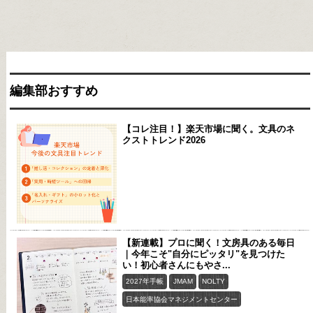
編集部おすすめ
【コレ注目！】楽天市場に聞く。文具のネ
クストトレンド2026
【新連載】プロに聞く！文房具のある毎日
｜今年こそ"自分にピッタリ"を見つけた
い！初心者さんにもやさ...
2027年手帳
JMAM
NOLTY
日本能率協会マネジメントセンター