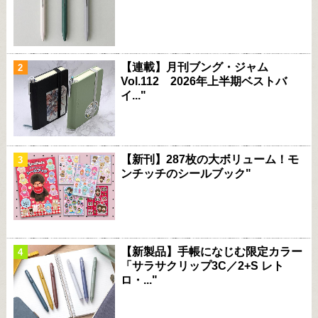
【連載】月刊ブング・ジャム
Vol.112 2026年上半期ベストバ
イ..."
【新刊】287枚の大ボリューム！モ
ンチッチのシールブック"
【新製品】手帳になじむ限定カラー
「サラサクリップ3C／2+S レト
ロ・..."