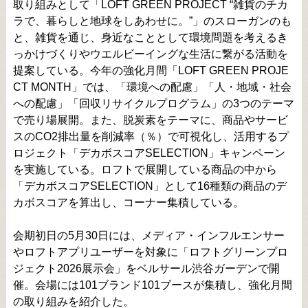
取り組みとして「LOFT GREEN PROJECT “雑貨のチカ
ラで、暮らしと地球をしあわせに。”」のスローガンのも
と、雑貨を通じ、身近なこととして環境問題を考えるき
っかけづくりやウエルビーイングな生活に繋がる活動を
提案している。今年の強化月間「LOFT GREEN PROJE
CT MONTH」では、「環境への配慮」「人・地域・社会
への配慮」「回収リサイクルプログラム」の3つのテーマ
で売り場展開。また、脱炭素をテーマに、商品やサービ
スのCO2排出量を削減率（％）で可視化し、活用するプ
ロジェクト「デカボスコアSELECTION」キャンペーン
を実施している。ロフトで展開している商品の中から
「デカボスコアSELECTION」として16種類の商品のデ
カボスコアを算出し、コーナー集積している。
会期初日の5月30日には、メディア・インフルエンサー
やロフトアプリユーザーを対象に「ロフトグリーンプロ
ジェクト2026展示会」をベルサール渋谷ガーデンで開
催。会場には101ブランド101ブースが集積し、強化月間
の取り組みを紹介した。