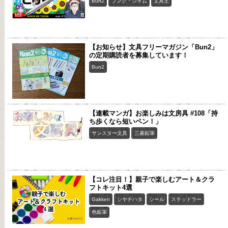
Bun2
ブング・ジャム
文具王
【お知らせ】文具フリーマガジン「Bun2」
の定期購読者を募集しています！
Bun2
【連載マンガ】お楽しみは文房具 #108「持
ち歩くなら短いペン！」
サンスター文具
三菱鉛筆
【コレ注目！】親子で楽しむアート＆クラ
フトキット4選
Gakken
シヤチハタ
シール
ステッドラー
色鉛筆