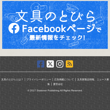
｜
｜
｜
文具のとびらとは？
プライバシーポリシー
広告掲載について
文具新製品情報、ニュース募
｜
集
運営会社
© 2017 Stationer Publishing All Rights Reserved.