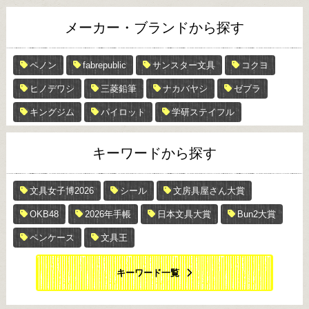
メーカー・ブランドから探す
ペノン
fabrepublic
サンスター文具
コクヨ
ヒノデワシ
三菱鉛筆
ナカバヤシ
ゼブラ
キングジム
パイロット
学研ステイフル
キーワードから探す
文具女子博2026
シール
文房具屋さん大賞
OKB48
2026年手帳
日本文具大賞
Bun2大賞
ペンケース
文具王
キーワード一覧