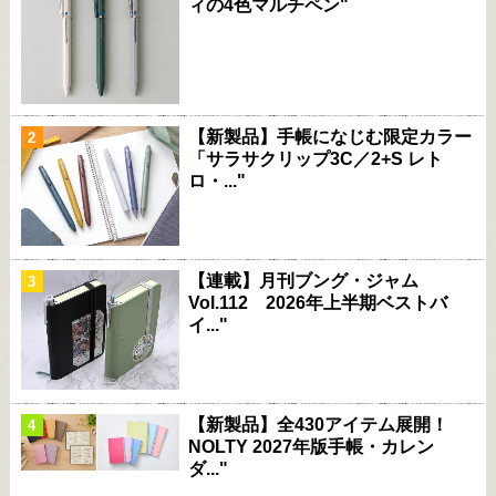
ィの4色マルチペン"
【新製品】手帳になじむ限定カラー
「サラサクリップ3C／2+S レト
ロ・..."
【連載】月刊ブング・ジャム
Vol.112 2026年上半期ベストバ
イ..."
【新製品】全430アイテム展開！
NOLTY 2027年版手帳・カレン
ダ..."