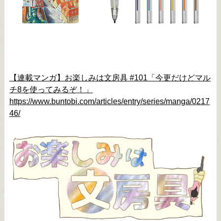
【連載マンガ】お楽しみは文房具 #101「今更だけどマル
チ8を使ってみるぞ！」
https://www.buntobi.com/articles/entry/series/manga/0217
46/