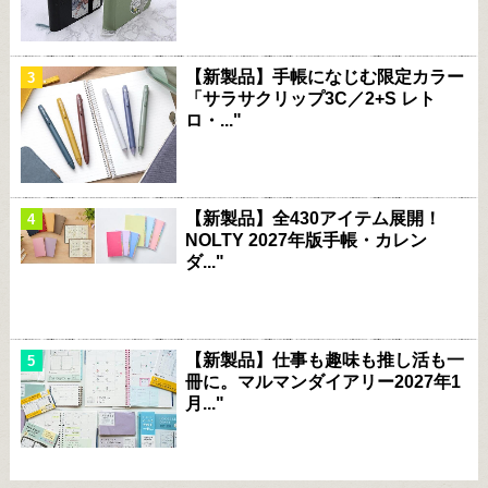
【新製品】手帳になじむ限定カラー
「サラサクリップ3C／2+S レト
ロ・..."
【新製品】全430アイテム展開！
NOLTY 2027年版手帳・カレン
ダ..."
【新製品】仕事も趣味も推し活も一
冊に。マルマンダイアリー2027年1
月..."