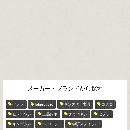
メーカー・ブランドから探す
ペノン
fabrepublic
サンスター文具
コクヨ
ヒノデワシ
三菱鉛筆
ナカバヤシ
ゼブラ
キングジム
パイロット
学研ステイフル