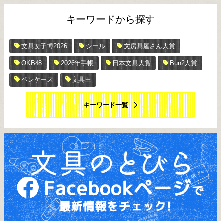
キーワードから探す
文具女子博2026
シール
文房具屋さん大賞
OKB48
2026年手帳
日本文具大賞
Bun2大賞
ペンケース
文具王
キーワード一覧