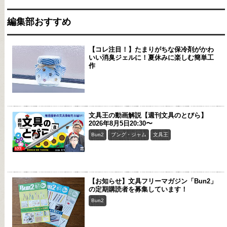
編集部おすすめ
【コレ注目！】たまりがちな保冷剤がかわ
いい消臭ジェルに！夏休みに楽しむ簡単工
作
文具王の動画解説【週刊文具のとびら】
2026年8月5日20:30〜
Bun2
ブング・ジャム
文具王
【お知らせ】文具フリーマガジン「Bun2」
の定期購読者を募集しています！
Bun2