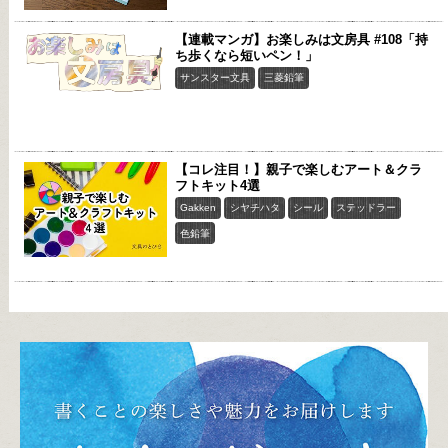
【連載マンガ】お楽しみは文房具 #108「持
ち歩くなら短いペン！」
サンスター文具
三菱鉛筆
【コレ注目！】親子で楽しむアート＆クラ
フトキット4選
Gakken
シヤチハタ
シール
ステッドラー
色鉛筆