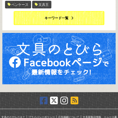
ペンケース
文具王
キーワード一覧
｜
｜
｜
文具のとびらとは？
プライバシーポリシー
広告掲載について
文具新製品情報、ニュース募