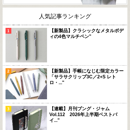
人気記事ランキング
【新製品】クラシックなメタルボデ
ィの4色マルチペン"
【新製品】手帳になじむ限定カラー
「サラサクリップ3C／2+S レト
ロ・..."
【連載】月刊ブング・ジャム
Vol.112 2026年上半期ベストバ
イ..."