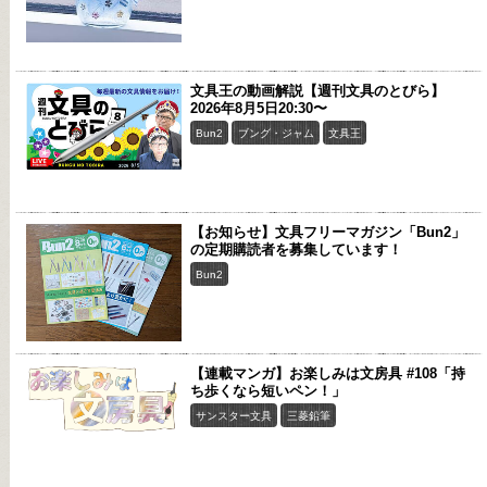
文具王の動画解説【週刊文具のとびら】
2026年8月5日20:30〜
Bun2
ブング・ジャム
文具王
【お知らせ】文具フリーマガジン「Bun2」
の定期購読者を募集しています！
Bun2
【連載マンガ】お楽しみは文房具 #108「持
ち歩くなら短いペン！」
サンスター文具
三菱鉛筆