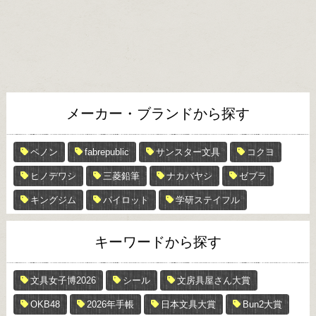
メーカー・ブランドから探す
ペノン
fabrepublic
サンスター文具
コクヨ
ヒノデワシ
三菱鉛筆
ナカバヤシ
ゼブラ
キングジム
パイロット
学研ステイフル
キーワードから探す
文具女子博2026
シール
文房具屋さん大賞
OKB48
2026年手帳
日本文具大賞
Bun2大賞