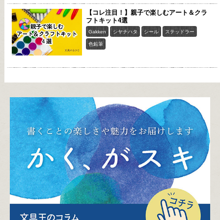
【コレ注目！】親子で楽しむアート＆クラ
フトキット4選
Gakken
シヤチハタ
シール
ステッドラー
色鉛筆