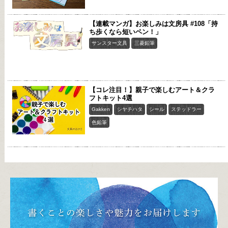
【連載マンガ】お楽しみは文房具 #108「持
ち歩くなら短いペン！」
サンスター文具
三菱鉛筆
【コレ注目！】親子で楽しむアート＆クラ
フトキット4選
Gakken
シヤチハタ
シール
ステッドラー
色鉛筆