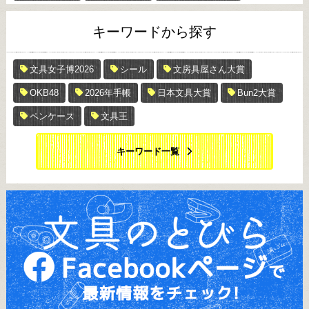
キーワードから探す
文具女子博2026
シール
文房具屋さん大賞
OKB48
2026年手帳
日本文具大賞
Bun2大賞
ペンケース
文具王
キーワード一覧