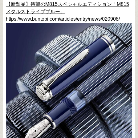
【新製品】待望のM815スペシャルエディション「M815
メタルストライプブルー」
https://www.buntobi.com/articles/entry/news/020908/