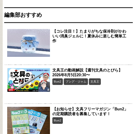
編集部おすすめ
【コレ注目！】たまりがちな保冷剤がかわ
いい消臭ジェルに！夏休みに楽しむ簡単工
作
文具王の動画解説【週刊文具のとびら】
2026年8月5日20:30〜
Bun2
ブング・ジャム
文具王
【お知らせ】文具フリーマガジン「Bun2」
の定期購読者を募集しています！
Bun2