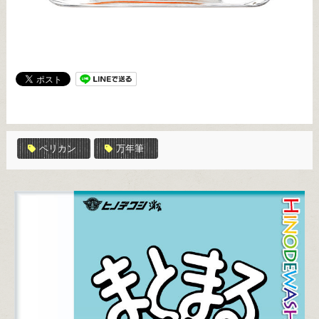
ペリカン
万年筆