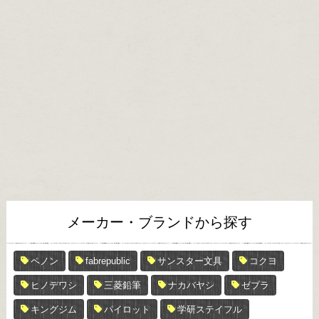
メーカー・ブランドから探す
ペノン
fabrepublic
サンスター文具
コクヨ
ヒノデワシ
三菱鉛筆
ナカバヤシ
ゼブラ
キングジム
パイロット
学研ステイフル