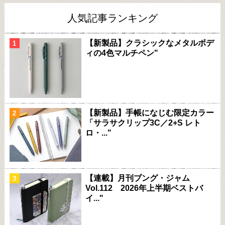
人気記事ランキング
【新製品】クラシックなメタルボデ
ィの4色マルチペン"
【新製品】手帳になじむ限定カラー
「サラサクリップ3C／2+S レト
ロ・..."
【連載】月刊ブング・ジャム
Vol.112 2026年上半期ベストバ
イ..."