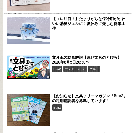
【コレ注目！】たまりがちな保冷剤がかわ
いい消臭ジェルに！夏休みに楽しむ簡単工
作
文具王の動画解説【週刊文具のとびら】
2026年8月5日20:30〜
Bun2
ブング・ジャム
文具王
【お知らせ】文具フリーマガジン「Bun2」
の定期購読者を募集しています！
Bun2