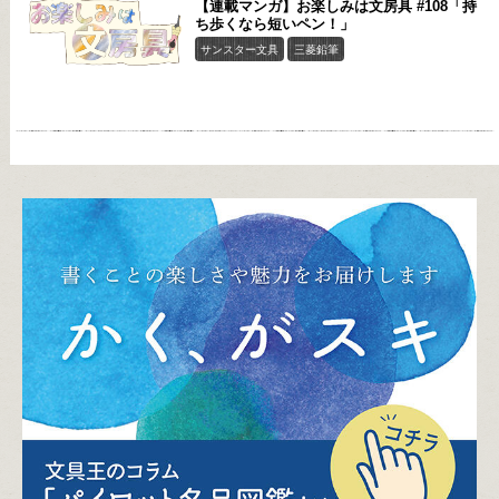
【連載マンガ】お楽しみは文房具 #108「持
ち歩くなら短いペン！」
サンスター文具
三菱鉛筆