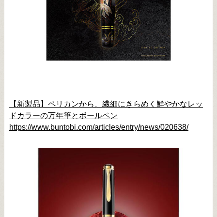
【新製品】ペリカンから、繊細にきらめく鮮やかなレッ
ドカラーの万年筆とボールペン
https://www.buntobi.com/articles/entry/news/020638/