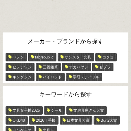
メーカー・ブランドから探す
ペノン
fabrepublic
サンスター文具
コクヨ
ヒノデワシ
三菱鉛筆
ナカバヤシ
ゼブラ
キングジム
パイロット
学研ステイフル
キーワードから探す
文具女子博2026
シール
文房具屋さん大賞
OKB48
2026年手帳
日本文具大賞
Bun2大賞
ペンケース
文具王