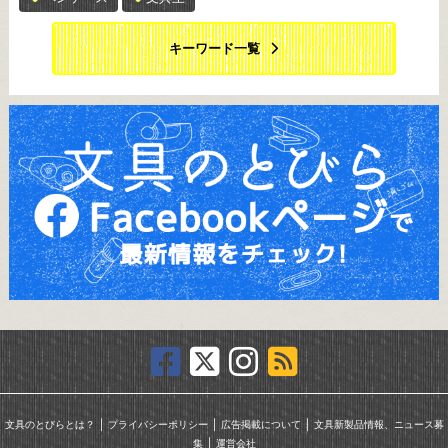
キーワード一覧
｜
｜
｜
文具のとびらとは？
プライバシーポリシー
広告掲載について
文具新製品情報、ニュース募
｜
集
運営会社