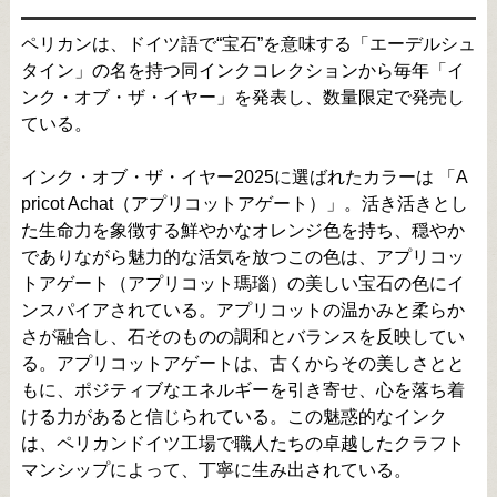
ペリカンは、ドイツ語で“宝石”を意味する「エーデルシュ
タイン」の名を持つ同インクコレクションから毎年「イ
ンク・オブ・ザ・イヤー」を発表し、数量限定で発売し
ている。
インク・オブ・ザ・イヤー2025に選ばれたカラーは 「A
pricot Achat（アプリコットアゲート）」。活き活きとし
た生命力を象徴する鮮やかなオレンジ色を持ち、穏やか
でありながら魅力的な活気を放つこの色は、アプリコッ
トアゲート（アプリコット瑪瑙）の美しい宝石の色にイ
ンスパイアされている。アプリコットの温かみと柔らか
さが融合し、石そのものの調和とバランスを反映してい
る。アプリコットアゲートは、古くからその美しさとと
もに、ポジティブなエネルギーを引き寄せ、心を落ち着
ける力があると信じられている。この魅惑的なインク
は、ペリカンドイツ工場で職人たちの卓越したクラフト
マンシップによって、丁寧に生み出されている。