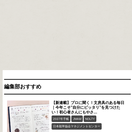
編集部おすすめ
【新連載】プロに聞く！文房具のある毎日
｜今年こそ"自分にピッタリ"を見つけた
い！初心者さんにもやさ...
2027年手帳
JMAM
NOLTY
日本能率協会マネジメントセンター