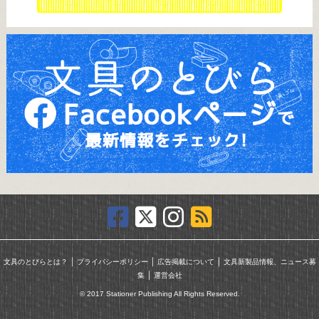
｜
｜
｜
文具のとびらとは？
プライバシーポリシー
広告掲載について
文具新製品情報、ニュース募
｜
集
運営会社
© 2017 Stationer Publishing All Rights Reserved.