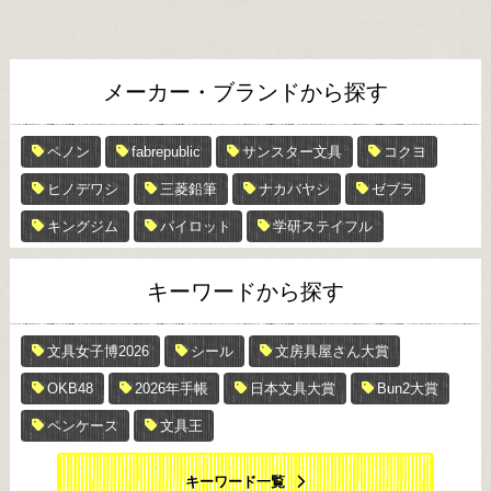
メーカー・ブランドから探す
ペノン
fabrepublic
サンスター文具
コクヨ
ヒノデワシ
三菱鉛筆
ナカバヤシ
ゼブラ
キングジム
パイロット
学研ステイフル
キーワードから探す
文具女子博2026
シール
文房具屋さん大賞
OKB48
2026年手帳
日本文具大賞
Bun2大賞
ペンケース
文具王
キーワード一覧