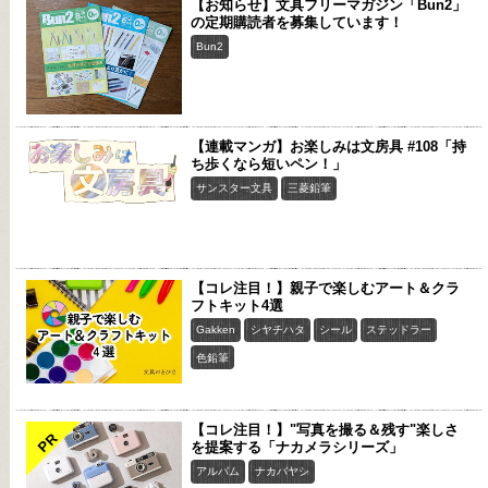
【お知らせ】文具フリーマガジン「Bun2」
の定期購読者を募集しています！
Bun2
【連載マンガ】お楽しみは文房具 #108「持
ち歩くなら短いペン！」
サンスター文具
三菱鉛筆
【コレ注目！】親子で楽しむアート＆クラ
フトキット4選
Gakken
シヤチハタ
シール
ステッドラー
色鉛筆
【コレ注目！】"写真を撮る＆残す"楽しさ
PR
を提案する「ナカメラシリーズ」
アルバム
ナカバヤシ