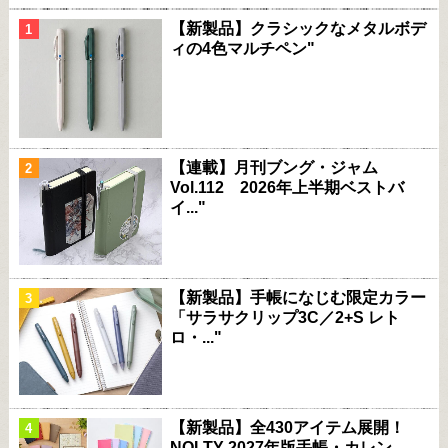
【新製品】クラシックなメタルボデ
ィの4色マルチペン"
【連載】月刊ブング・ジャム
Vol.112 2026年上半期ベストバ
イ..."
【新製品】手帳になじむ限定カラー
「サラサクリップ3C／2+S レト
ロ・..."
【新製品】全430アイテム展開！
NOLTY 2027年版手帳・カレン