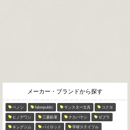
メーカー・ブランドから探す
ペノン
fabrepublic
サンスター文具
コクヨ
ヒノデワシ
三菱鉛筆
ナカバヤシ
ゼブラ
キングジム
パイロット
学研ステイフル