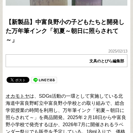
【新製品】中富良野小の子どもたちと開発し
た万年筆インク「初夏～朝日に照らされて
～」
2025/02/13
文具のとびら編集部
オカモトヤ
は、SDGs活動の一環として実施している北
海道中富良野町立中富良野小学校との取り組みで、総合
学習授業の時間を利用し、万年筆インク「初夏～朝日に
照らされて～」を商品開発。2025年２月18日から中富良
野小学校で発売するほか、2026年7月に開催されるラベ
ンダー祭りでも販売を予定している。18ml入りで、価格