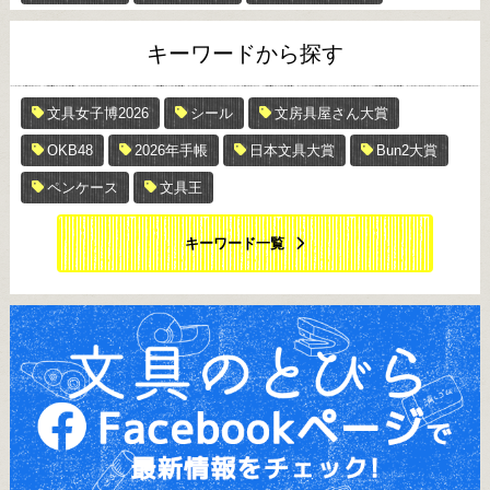
キーワードから探す
文具女子博2026
シール
文房具屋さん大賞
OKB48
2026年手帳
日本文具大賞
Bun2大賞
ペンケース
文具王
キーワード一覧