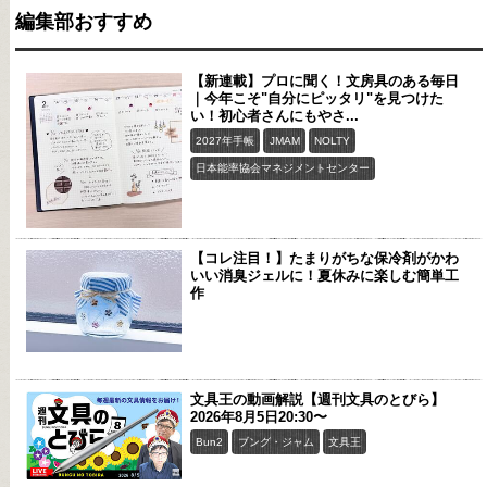
編集部おすすめ
【新連載】プロに聞く！文房具のある毎日
｜今年こそ"自分にピッタリ"を見つけた
い！初心者さんにもやさ...
2027年手帳
JMAM
NOLTY
日本能率協会マネジメントセンター
【コレ注目！】たまりがちな保冷剤がかわ
いい消臭ジェルに！夏休みに楽しむ簡単工
作
文具王の動画解説【週刊文具のとびら】
2026年8月5日20:30〜
Bun2
ブング・ジャム
文具王