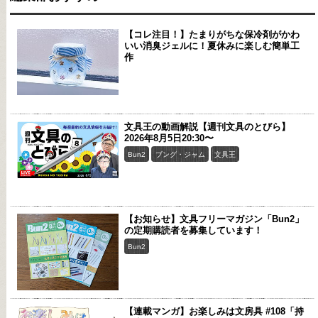
【コレ注目！】たまりがちな保冷剤がかわ
いい消臭ジェルに！夏休みに楽しむ簡単工
作
文具王の動画解説【週刊文具のとびら】
2026年8月5日20:30〜
Bun2
ブング・ジャム
文具王
【お知らせ】文具フリーマガジン「Bun2」
の定期購読者を募集しています！
Bun2
【連載マンガ】お楽しみは文房具 #108「持