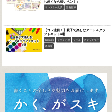
ち歩くなら短いペン！」
サンスター文具
三菱鉛筆
【コレ注目！】親子で楽しむアート＆クラ
フトキット4選
Gakken
シヤチハタ
シール
ステッドラー
色鉛筆