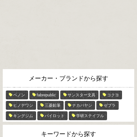
メーカー・ブランドから探す
ペノン
fabrepublic
サンスター文具
コクヨ
ヒノデワシ
三菱鉛筆
ナカバヤシ
ゼブラ
キングジム
パイロット
学研ステイフル
キーワードから探す