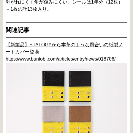
剥がれにくく角が傷みにくい。シールは1年分（12枚）
＋1枚の計13枚入り。
関連記事
【新製品】STALOGYから本革のような風合いの紙製ノ
ートカバー登場
https://www.buntobi.com/articles/entry/news/018706/