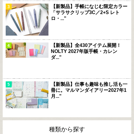
【新製品】手帳になじむ限定カラー
「サラサクリップ3C／2+S レト
ロ・..."
【新製品】全430アイテム展開！
NOLTY 2027年版手帳・カレン
ダ..."
【新製品】仕事も趣味も推し活も一
冊に。マルマンダイアリー2027年1
月..."
種類から探す