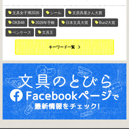
文具女子博2026
シール
文房具屋さん大賞
OKB48
2026年手帳
日本文具大賞
Bun2大賞
ペンケース
文具王
キーワード一覧