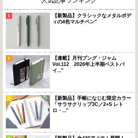
人気記事ランキング
【新製品】クラシックなメタルボデ
ィの4色マルチペン"
【連載】月刊ブング・ジャム
Vol.112 2026年上半期ベストバ
イ..."
【新製品】手帳になじむ限定カラー
「サラサクリップ3C／2+S レト
ロ・..."