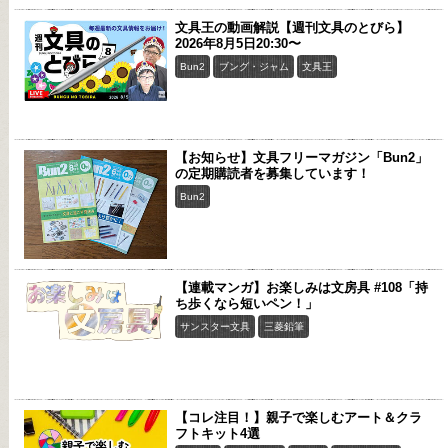
文具王の動画解説【週刊文具のとびら】
2026年8月5日20:30〜
Bun2
ブング・ジャム
文具王
【お知らせ】文具フリーマガジン「Bun2」
の定期購読者を募集しています！
Bun2
【連載マンガ】お楽しみは文房具 #108「持
ち歩くなら短いペン！」
サンスター文具
三菱鉛筆
【コレ注目！】親子で楽しむアート＆クラ
フトキット4選