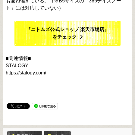
も兼ね備えている。（※B5サイズの「365デイズノー
ト」には対応していない）
『ニトムズ公式ショップ 楽天市場店』
をチェック
■関連情報■
STALOGY
https://stalogy.com/