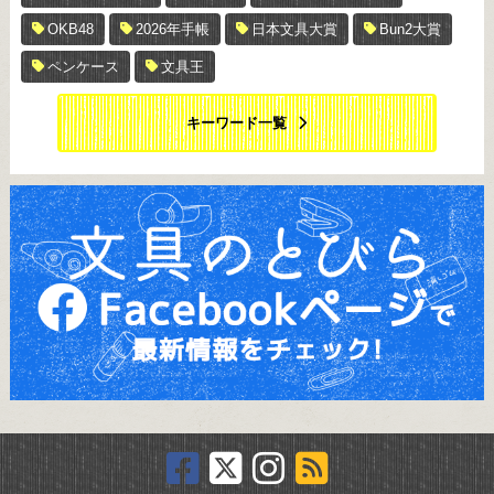
OKB48
2026年手帳
日本文具大賞
Bun2大賞
ペンケース
文具王
キーワード一覧