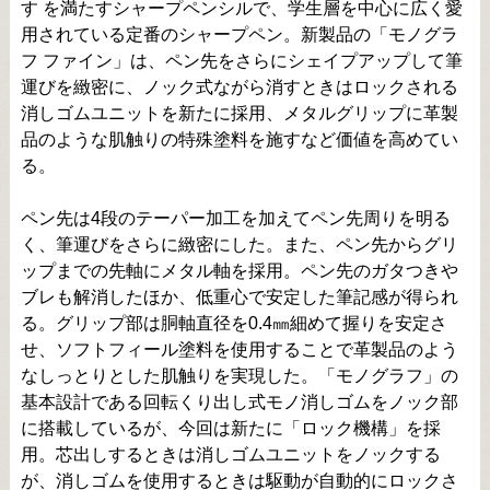
す を満たすシャープペンシルで、学生層を中心に広く愛
用されている定番のシャープペン。新製品の「モノグラ
フ ファイン」は、ペン先をさらにシェイプアップして筆
運びを緻密に、ノック式ながら消すときはロックされる
消しゴムユニットを新たに採用、メタルグリップに革製
品のような肌触りの特殊塗料を施すなど価値を高めてい
る。
ペン先は4段のテーパー加工を加えてペン先周りを明る
く、筆運びをさらに緻密にした。また、ペン先からグリ
ップまでの先軸にメタル軸を採用。ペン先のガタつきや
ブレも解消したほか、低重心で安定した筆記感が得られ
る。グリップ部は胴軸直径を0.4㎜細めて握りを安定さ
せ、ソフトフィール塗料を使用することで革製品のよう
なしっとりとした肌触りを実現した。「モノグラフ」の
基本設計である回転くり出し式モノ消しゴムをノック部
に搭載しているが、今回は新たに「ロック機構」を採
用。芯出しするときは消しゴムユニットをノックする
が、消しゴムを使用するときは駆動が自動的にロックさ