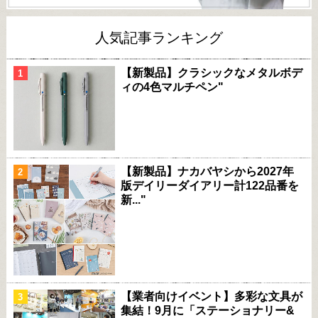
人気記事ランキング
【新製品】クラシックなメタルボデ
ィの4色マルチペン"
【新製品】ナカバヤシから2027年
版デイリーダイアリー計122品番を
新..."
【業者向けイベント】多彩な文具が
集結！9月に「ステーショナリー&