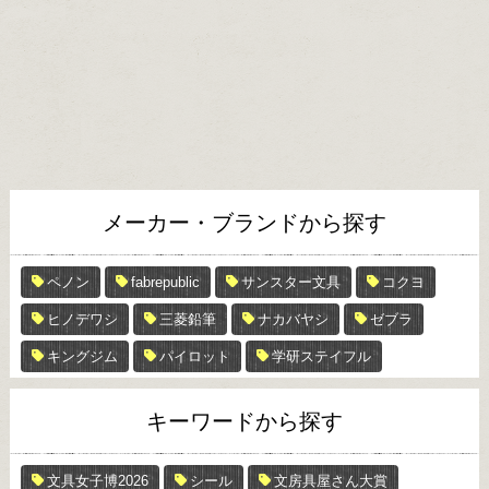
メーカー・ブランドから探す
ペノン
fabrepublic
サンスター文具
コクヨ
ヒノデワシ
三菱鉛筆
ナカバヤシ
ゼブラ
キングジム
パイロット
学研ステイフル
キーワードから探す
文具女子博2026
シール
文房具屋さん大賞