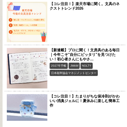
【コレ注目！】楽天市場に聞く。文具のネ
クストトレンド2026
【新連載】プロに聞く！文房具のある毎日
｜今年こそ"自分にピッタリ"を見つけた
い！初心者さんにもやさ...
2027年手帳
JMAM
NOLTY
日本能率協会マネジメントセンター
【コレ注目！】たまりがちな保冷剤がかわ
いい消臭ジェルに！夏休みに楽しむ簡単工
作