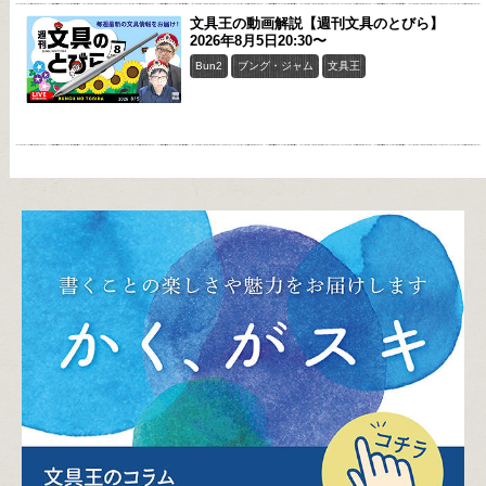
文具王の動画解説【週刊文具のとびら】
2026年8月5日20:30〜
Bun2
ブング・ジャム
文具王