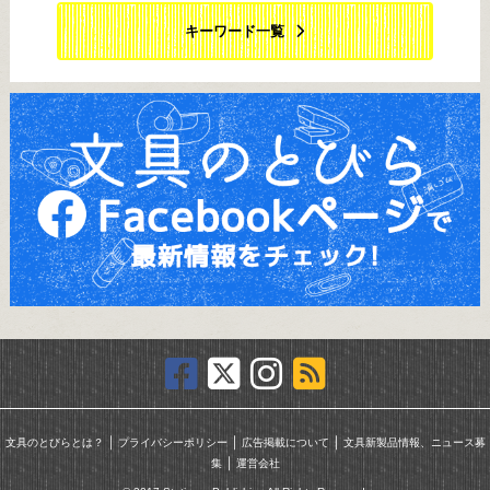
キーワード一覧
｜
｜
｜
文具のとびらとは？
プライバシーポリシー
広告掲載について
文具新製品情報、ニュース募
｜
集
運営会社