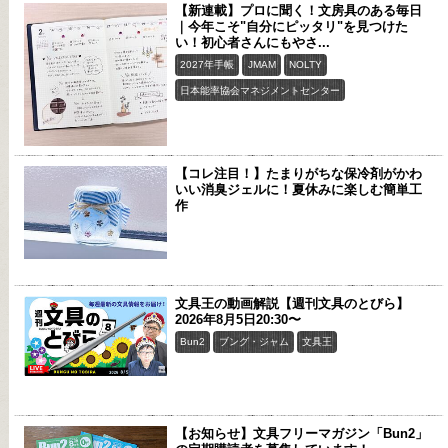
【新連載】プロに聞く！文房具のある毎日
｜今年こそ"自分にピッタリ"を見つけた
い！初心者さんにもやさ...
2027年手帳
JMAM
NOLTY
日本能率協会マネジメントセンター
【コレ注目！】たまりがちな保冷剤がかわ
いい消臭ジェルに！夏休みに楽しむ簡単工
作
文具王の動画解説【週刊文具のとびら】
2026年8月5日20:30〜
Bun2
ブング・ジャム
文具王
【お知らせ】文具フリーマガジン「Bun2」