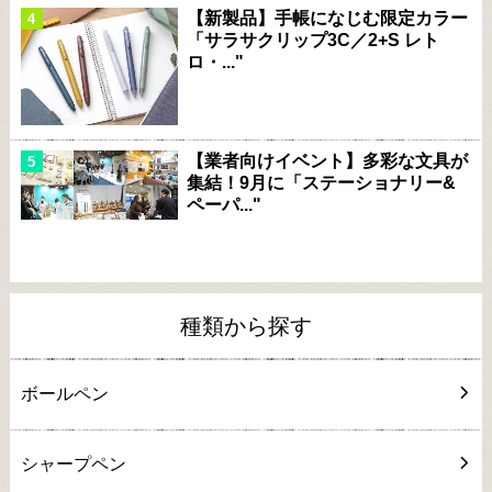
【新製品】手帳になじむ限定カラー
「サラサクリップ3C／2+S レト
ロ・..."
【業者向けイベント】多彩な文具が
集結！9月に「ステーショナリー&
ペーパ..."
種類から探す
ボールペン
シャープペン