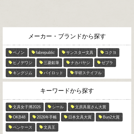
メーカー・ブランドから探す
ペノン
fabrepublic
サンスター文具
コクヨ
ヒノデワシ
三菱鉛筆
ナカバヤシ
ゼブラ
キングジム
パイロット
学研ステイフル
キーワードから探す
文具女子博2026
シール
文房具屋さん大賞
OKB48
2026年手帳
日本文具大賞
Bun2大賞
ペンケース
文具王