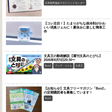
日本能率協会マネジメントセンター
【コレ注目！】たまりがちな保冷剤がかわ
いい消臭ジェルに！夏休みに楽しむ簡単工
作
文具王の動画解説【週刊文具のとびら】
2026年8月5日20:30〜
Bun2
ブング・ジャム
文具王
【お知らせ】文具フリーマガジン「Bun2」
の定期購読者を募集しています！
Bun2