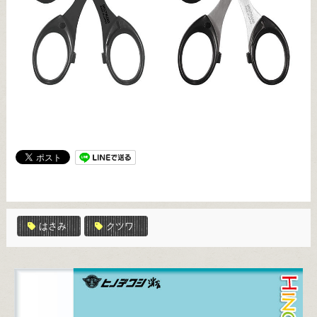
はさみ
クツワ