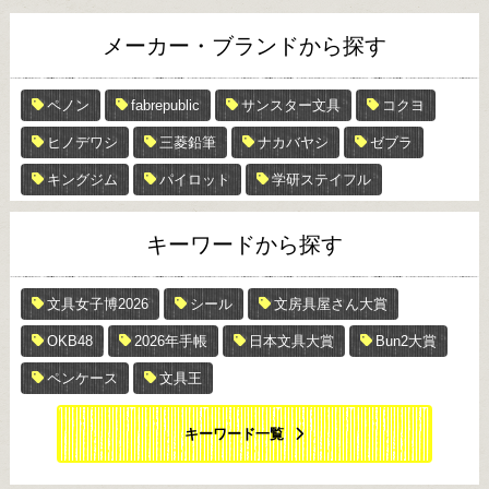
メーカー・ブランドから探す
ペノン
fabrepublic
サンスター文具
コクヨ
ヒノデワシ
三菱鉛筆
ナカバヤシ
ゼブラ
キングジム
パイロット
学研ステイフル
キーワードから探す
文具女子博2026
シール
文房具屋さん大賞
OKB48
2026年手帳
日本文具大賞
Bun2大賞
ペンケース
文具王
キーワード一覧