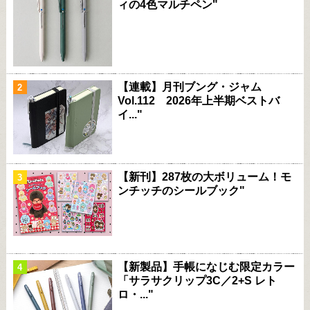
ィの4色マルチペン"
【連載】月刊ブング・ジャム
Vol.112 2026年上半期ベストバ
イ..."
【新刊】287枚の大ボリューム！モ
ンチッチのシールブック"
【新製品】手帳になじむ限定カラー
「サラサクリップ3C／2+S レト
ロ・..."