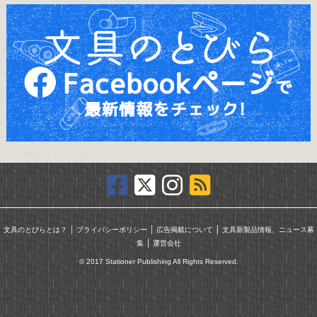
｜
｜
｜
文具のとびらとは？
プライバシーポリシー
広告掲載について
文具新製品情報、ニュース募
｜
集
運営会社
© 2017 Stationer Publishing All Rights Reserved.