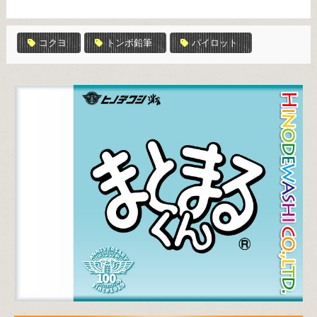
コクヨ
トンボ鉛筆
パイロット