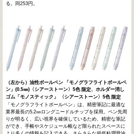
る。同253円。
（左から）油性ボールペン 「モノグラフライトボールペ
ン」(0.5㎜)〈シアーストーン〉5色
、ホルダー消し
限定
ゴム「モノスティック」 〈シアーストーン〉5色
限定
「モノグラフライトボールペン」は、精密筆記に最適な
業界最長の5.2㎜ロングニードルチップを採用。ペン先周
りが明るく、広い視界を確保しているため、精密な筆記
ができ、手帳やスケジュール帳など限られたスペースに
より多くの情報を記入できる。さらさらな超低粘潤滑油