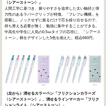
〈シアーストーン〉」
人間工学に基づき、握りやすさを追求した太い軸径と弾
力性のあるラバーグリップが特徴。「フレフレ機構」を
搭載し、ノックせずに振るだけで芯を繰り出せるので、
持ち替える必要が無く、勉強に集中することができる。
中高生や学生に人気の
0.5㎜
タイプの芯径に、「シアース
トーン」柄をデザインした
5
色を揃えた。税込660円。
（左から）
消せるカラーペン「フリクションカラーズ
〈シアーストーン〉」、
消せるラインマーカー「フリク
ションライト 〈シアーストーン〉」