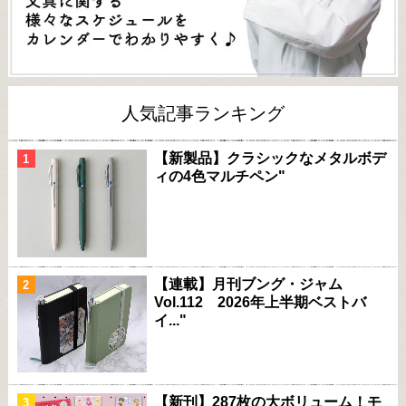
人気記事ランキング
【新製品】クラシックなメタルボデ
ィの4色マルチペン"
【連載】月刊ブング・ジャム
Vol.112 2026年上半期ベストバ
イ..."
【新刊】287枚の大ボリューム！モ