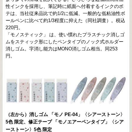
性インクを採用し、筆記時に紙面へ付着するインクのボ
テは、当社従来品比で約1/2に低減、一般的な低粘油性ボ
ールペンに比べて約1/3程度に抑えた（同社調査）。税込
220円。
「モノスティック」 は、使い慣れたプラスチック消しゴ
ムをスティック形にしたペンタイプのノック式ホルダー
消しゴム。字消し能力はMONO消しゴム相当。同253
円。
（左から）消しゴム 「モノ PE-04」〈シアーストーン〉
5色
、修正テープ 「モノエアーペンタイプ」〈シア
限定
ーストーン〉5色
限定