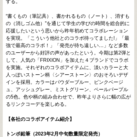
する。
“書くもの（筆記具）、書かれるもの（ノート）、消すも
の（消しゴム他）”を通じて学生の学びの時間を総合的に
応援したいという思いから昨年初めてコラボレーション
を実現。「こういう他社とのコラボ待ってました!」「最
強で最高のコラボ！」「発売が待ち遠しい…」など多数
のユーザーから好評の声があったという。今期は第2弾と
して、人気の「FRIXION」を加えた４ブランドでコラボ
を実施。それぞれのコラボアイテムに、淡いカラーと大
人っぽいストーン柄〈シアーストーン〉のおそろいデザ
インを採用。カラーはパウダーブルー、ピンクベージ
ュ、アッシュグレー、ミストグリーン、ペールパープル
の5色。色や柄の組み合わせで、昨年よりさらに幅の広が
るリンクコーデを楽しめる。
【各社のコラボアイテム紹介】
トンボ鉛筆（2023年2月中旬数量限定発売）