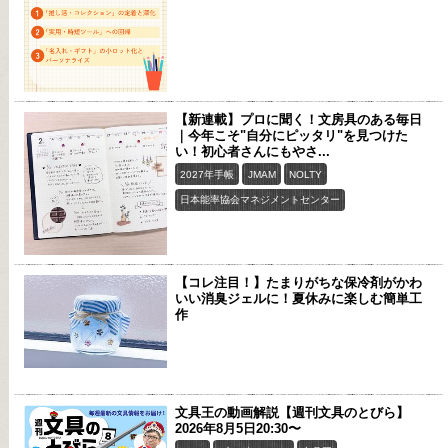
【新連載】プロに聞く！文房具のある毎日
｜今年こそ"自分にピッタリ"を見つけた
い！初心者さんにもやさ...
2027年手帳
JMAM
NOLTY
日本能率協会マネジメントセンター
【コレ注目！】たまりがちな保冷剤がかわ
いい消臭ジェルに！夏休みに楽しむ簡単工
作
文具王の動画解説【週刊文具のとびら】
2026年8月5日20:30〜