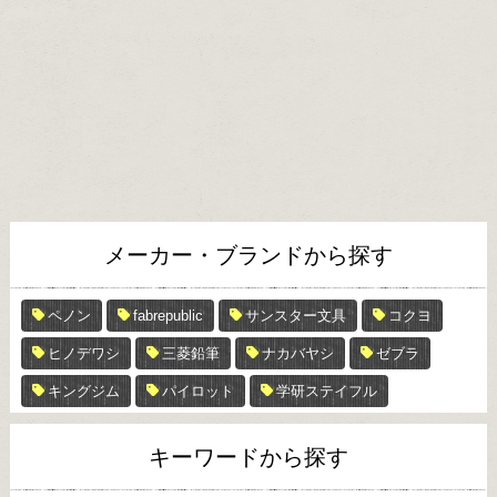
メーカー・ブランドから探す
ペノン
fabrepublic
サンスター文具
コクヨ
ヒノデワシ
三菱鉛筆
ナカバヤシ
ゼブラ
キングジム
パイロット
学研ステイフル
キーワードから探す