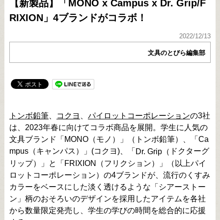
【新製品】「MONO x Campus x Dr. Grip/F
RIXION」4ブランドがコラボ！
2022/12/13
文具のとびら編集部
トンボ鉛筆
、
コクヨ
、
パイロットコーポレーション
の3社
は、2023年春に向けてコラボ商品を展開。学生に人気の
文具ブランド「MONO（モノ）」（トンボ鉛筆）、「Ca
mpus（キャンパス）」(コクヨ)、「
ドクターグ
Dr. Grip（
リップ）」と「FRIXION（フリクション）」（以上パイ
ロットコーポレーション）の4ブランドが、流行のくすみ
カラーをベースにした淡く透けるような「シアーストー
ン」柄のおそろいのデザインを採用したアイテムを各社
から数量限定発売し、学生の学びの時間を総合的に応援