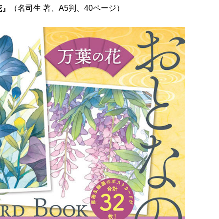
（名司生 著、A5判、40ページ）
花』