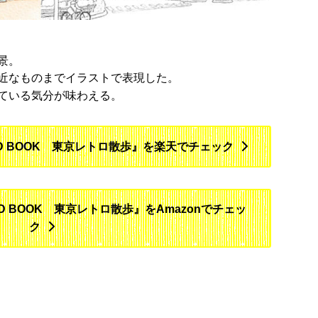
景。
近なものまでイラストで表現した。
ている気分が味わえる。
D BOOK 東京レトロ散歩』を楽天でチェック
D BOOK 東京レトロ散歩』をAmazonでチェッ
ク