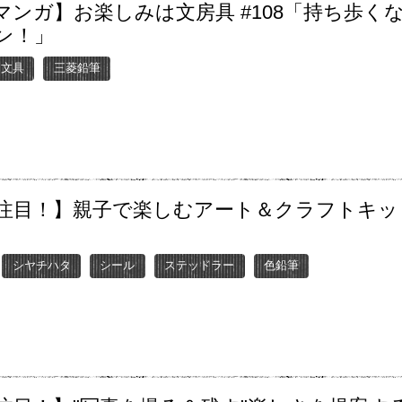
マンガ】お楽しみは文房具 #108「持ち歩く
ン！」
ー文具
三菱鉛筆
注目！】親子で楽しむアート＆クラフトキッ
シヤチハタ
シール
ステッドラー
色鉛筆