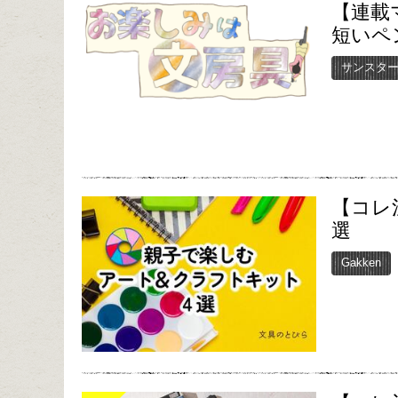
【連載
短いペ
サンスタ
【コレ
選
Gakken