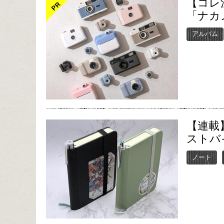
【コレ
PR
「ナカ
アルバム
【連載】
ストバ
ノート