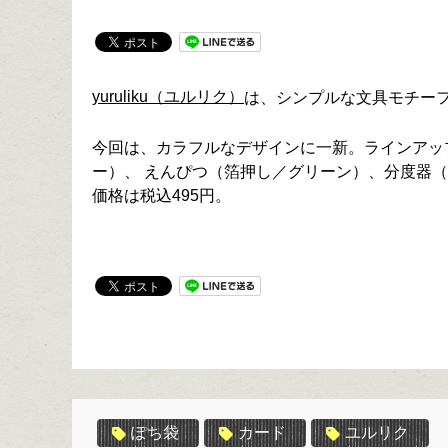
yuruliku（ユルリク）
は、シンプルな文具モチーフを箔
今回は、カラフルなデザインに一新。ラインアッ
ー）、 えんぴつ（箔押し／グリーン）、分度器
価格は税込495円。
ぽち袋
カード
ユルリク