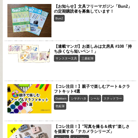
【お知らせ】文具フリーマガジン「Bun2」
の定期購読者を募集しています！
Bun2
【連載マンガ】お楽しみは文房具 #108「持
ち歩くなら短いペン！」
サンスター文具
三菱鉛筆
【コレ注目！】親子で楽しむアート＆クラ
フトキット4選
Gakken
シヤチハタ
シール
ステッドラー
色鉛筆
【コレ注目！】"写真を撮る＆残す"楽しさ
PR
を提案する「ナカメラシリーズ」