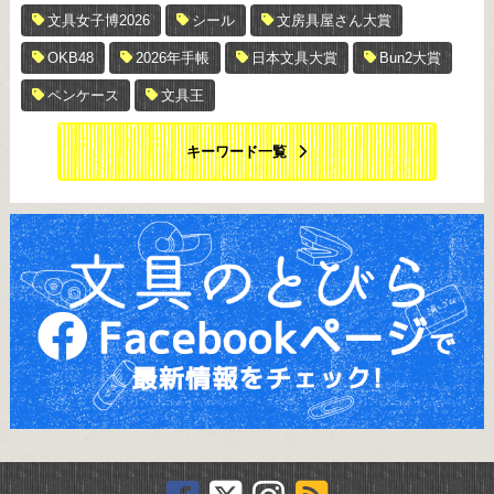
文具女子博2026
シール
文房具屋さん大賞
OKB48
2026年手帳
日本文具大賞
Bun2大賞
ペンケース
文具王
キーワード一覧