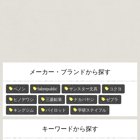
メーカー・ブランドから探す
ペノン
fabrepublic
サンスター文具
コクヨ
ヒノデワシ
三菱鉛筆
ナカバヤシ
ゼブラ
キングジム
パイロット
学研ステイフル
キーワードから探す