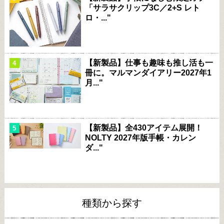
「サラサクリップ3C／2+S レト
ロ・..."
【新製品】仕事も趣味も推し活も一
冊に。マルマンダイアリー2027年1
月..."
【新製品】全430アイテム展開！
NOLTY 2027年版手帳・カレン
ダ..."
種類から探す