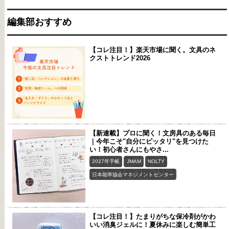
編集部おすすめ
【コレ注目！】楽天市場に聞く。文具のネ
クストトレンド2026
【新連載】プロに聞く！文房具のある毎日
｜今年こそ"自分にピッタリ"を見つけた
い！初心者さんにもやさ...
2027年手帳
JMAM
NOLTY
日本能率協会マネジメントセンター
【コレ注目！】たまりがちな保冷剤がかわ
いい消臭ジェルに！夏休みに楽しむ簡単工