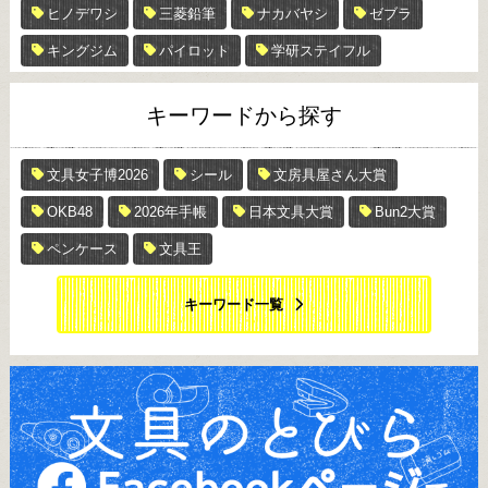
ヒノデワシ
三菱鉛筆
ナカバヤシ
ゼブラ
キングジム
パイロット
学研ステイフル
キーワードから探す
文具女子博2026
シール
文房具屋さん大賞
OKB48
2026年手帳
日本文具大賞
Bun2大賞
ペンケース
文具王
キーワード一覧