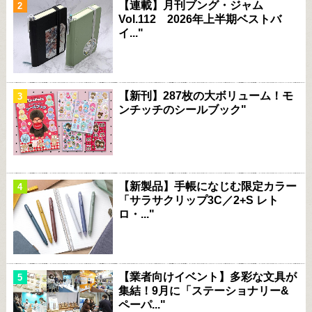
【連載】月刊ブング・ジャム
Vol.112 2026年上半期ベストバ
イ..."
【新刊】287枚の大ボリューム！モ
ンチッチのシールブック"
【新製品】手帳になじむ限定カラー
「サラサクリップ3C／2+S レト
ロ・..."
【業者向けイベント】多彩な文具が
集結！9月に「ステーショナリー&
ペーパ..."