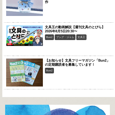
作
文具王の動画解説【週刊文具のとびら】
2026年8月5日20:30〜
Bun2
ブング・ジャム
文具王
【お知らせ】文具フリーマガジン「Bun2」
の定期購読者を募集しています！
Bun2