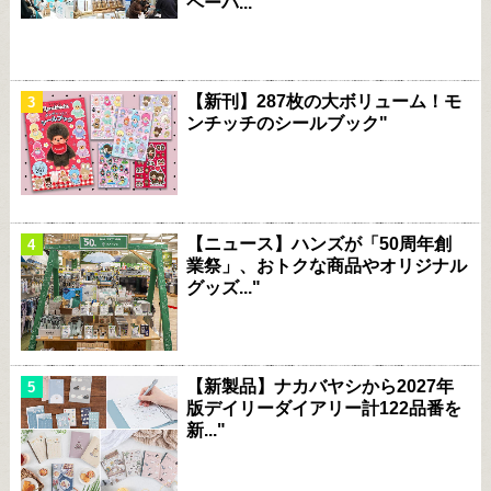
ペーパ..."
【新刊】287枚の大ボリューム！モ
ンチッチのシールブック"
【ニュース】ハンズが「50周年創
業祭」、おトクな商品やオリジナル
グッズ..."
【新製品】ナカバヤシから2027年
版デイリーダイアリー計122品番を
新..."