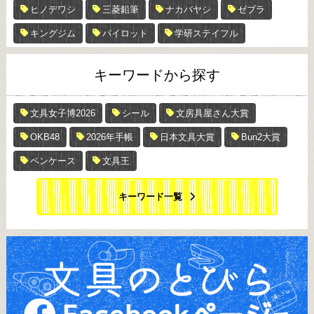
ヒノデワシ
三菱鉛筆
ナカバヤシ
ゼブラ
キングジム
パイロット
学研ステイフル
キーワードから探す
文具女子博2026
シール
文房具屋さん大賞
OKB48
2026年手帳
日本文具大賞
Bun2大賞
ペンケース
文具王
キーワード一覧