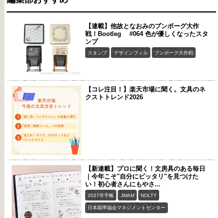
【連載】他故となおみのブンボーグ大作
戦！Bootleg #064 色が優しくなったスタ
ンプ
スタンプ
デザインフィル
ブンボーグ大作戦
【コレ注目！】楽天市場に聞く。文具のネ
クストトレンド2026
【新連載】プロに聞く！文房具のある毎日
｜今年こそ"自分にピッタリ"を見つけた
い！初心者さんにもやさ...
2027年手帳
JMAM
NOLTY
日本能率協会マネジメントセンター