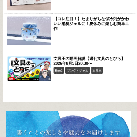
【コレ注目！】たまりがちな保冷剤がかわ
いい消臭ジェルに！夏休みに楽しむ簡単工
作
文具王の動画解説【週刊文具のとびら】
2026年8月5日20:30〜
Bun2
ブング・ジャム
文具王