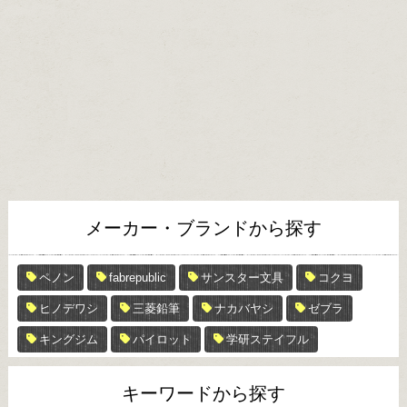
メーカー・ブランドから探す
ペノン
fabrepublic
サンスター文具
コクヨ
ヒノデワシ
三菱鉛筆
ナカバヤシ
ゼブラ
キングジム
パイロット
学研ステイフル
キーワードから探す