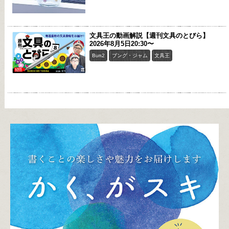
文具王の動画解説【週刊文具のとびら】
2026年8月5日20:30〜
Bun2
ブング・ジャム
文具王