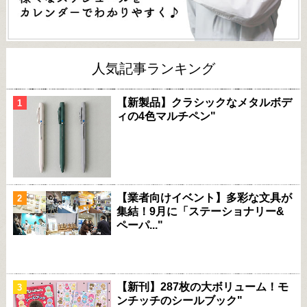
人気記事ランキング
【新製品】クラシックなメタルボデ
ィの4色マルチペン"
【業者向けイベント】多彩な文具が
集結！9月に「ステーショナリー&
ペーパ..."
【新刊】287枚の大ボリューム！モ
ンチッチのシールブック"