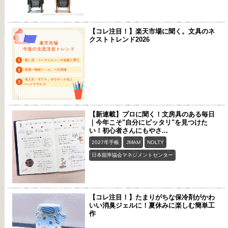
【コレ注目！】楽天市場に聞く。文具のネ
クストトレンド2026
【新連載】プロに聞く！文房具のある毎日
｜今年こそ"自分にピッタリ"を見つけた
い！初心者さんにもやさ...
2027年手帳
JMAM
NOLTY
日本能率協会マネジメントセンター
【コレ注目！】たまりがちな保冷剤がかわ
いい消臭ジェルに！夏休みに楽しむ簡単工
作