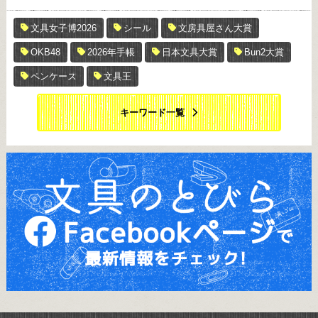
文具女子博2026
シール
文房具屋さん大賞
OKB48
2026年手帳
日本文具大賞
Bun2大賞
ペンケース
文具王
キーワード一覧