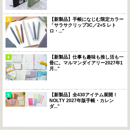
【新製品】手帳になじむ限定カラー
「サラサクリップ3C／2+S レト
ロ・..."
【新製品】仕事も趣味も推し活も一
冊に。マルマンダイアリー2027年1
月..."
【新製品】全430アイテム展開！
NOLTY 2027年版手帳・カレン
ダ..."