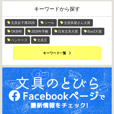
キーワードから探す
文具女子博2026
シール
文房具屋さん大賞
OKB48
2026年手帳
日本文具大賞
Bun2大賞
ペンケース
文具王
キーワード一覧