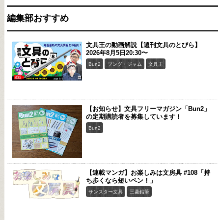
編集部おすすめ
文具王の動画解説【週刊文具のとびら】
2026年8月5日20:30〜
Bun2
ブング・ジャム
文具王
【お知らせ】文具フリーマガジン「Bun2」
の定期購読者を募集しています！
Bun2
【連載マンガ】お楽しみは文房具 #108「持
ち歩くなら短いペン！」
サンスター文具
三菱鉛筆