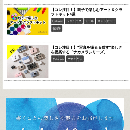
【コレ注目！】親子で楽しむアート＆クラ
フトキット4選
Gakken
シヤチハタ
シール
ステッドラー
色鉛筆
【コレ注目！】"写真を撮る＆残す"楽しさ
PR
を提案する「ナカメラシリーズ」
アルバム
ナカバヤシ