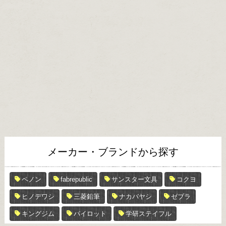
メーカー・ブランドから探す
ペノン
fabrepublic
サンスター文具
コクヨ
ヒノデワシ
三菱鉛筆
ナカバヤシ
ゼブラ
キングジム
パイロット
学研ステイフル