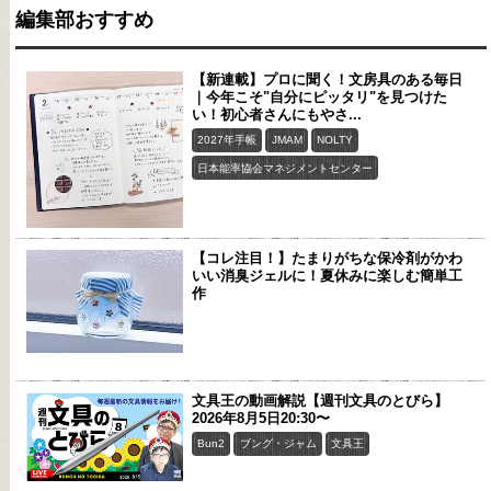
編集部おすすめ
【新連載】プロに聞く！文房具のある毎日
｜今年こそ"自分にピッタリ"を見つけた
い！初心者さんにもやさ...
2027年手帳
JMAM
NOLTY
日本能率協会マネジメントセンター
【コレ注目！】たまりがちな保冷剤がかわ
いい消臭ジェルに！夏休みに楽しむ簡単工
作
文具王の動画解説【週刊文具のとびら】
2026年8月5日20:30〜
Bun2
ブング・ジャム
文具王