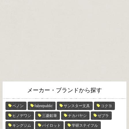
メーカー・ブランドから探す
ペノン
fabrepublic
サンスター文具
コクヨ
ヒノデワシ
三菱鉛筆
ナカバヤシ
ゼブラ
キングジム
パイロット
学研ステイフル