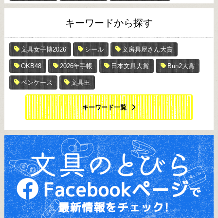
キーワードから探す
文具女子博2026
シール
文房具屋さん大賞
OKB48
2026年手帳
日本文具大賞
Bun2大賞
ペンケース
文具王
キーワード一覧