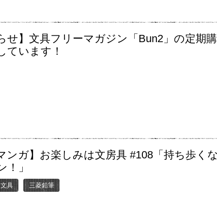
らせ】文具フリーマガジン「Bun2」の定期
しています！
マンガ】お楽しみは文房具 #108「持ち歩く
ン！」
ー文具
三菱鉛筆