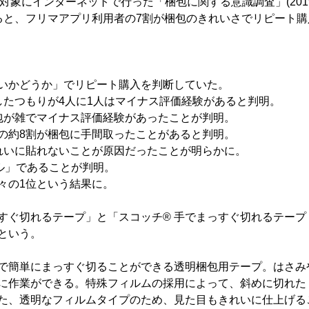
人を対象にインターネットで行った「梱包に関する意識調査」(201
よると、フリマアプリ利用者の7割が梱包のきれいさでリピート購
いかどうか」でリピート購入を判断していた。
したつもりが4人に1人はマイナス評価経験があると判明。
包が雑でマイナス評価経験があったことが判明。
の約8割が梱包に手間取ったことがあると判明。
れいに貼れないことが原因だったことが明らかに。
ル」であることが判明。
々の1位という結果に。
すぐ切れるテープ」と「スコッチ® 手でまっすぐ切れるテープ
という。
手で簡単にまっすぐ切ることができる透明梱包用テープ。はさみ
に作業ができる。特殊フィルムの採用によって、斜めに切れた
た、透明なフィルムタイプのため、見た目もきれいに仕上げる