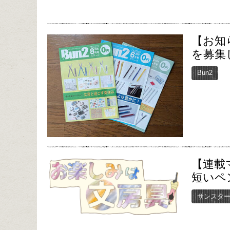
【お知
を募集
Bun2
【連載
短いペ
サンスタ