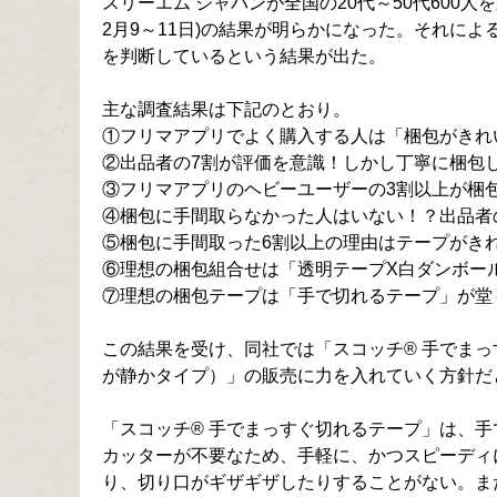
スリーエム ジャパンが全国の20代～50代600
2月9～11日)の結果が明らかになった。それに
を判断しているという結果が出た。
主な調査結果は下記のとおり。
①フリマアプリでよく購入する人は「梱包がきれ
②出品者の7割が評価を意識！しかし丁寧に梱包
③フリマアプリのヘビーユーザーの3割以上が梱
④梱包に手間取らなかった人はいない！？出品者
⑤梱包に手間取った6割以上の理由はテープがき
⑥理想の梱包組合せは「透明テープX白ダンボー
⑦理想の梱包テープは「手で切れるテープ」が堂
この結果を受け、同社では「スコッチ® 手でまっ
が静かタイプ）」の販売に力を入れていく方針だ
「スコッチ® 手でまっすぐ切れるテープ」は、
カッターが不要なため、手軽に、かつスピーディ
り、切り口がギザギザしたりすることがない。ま