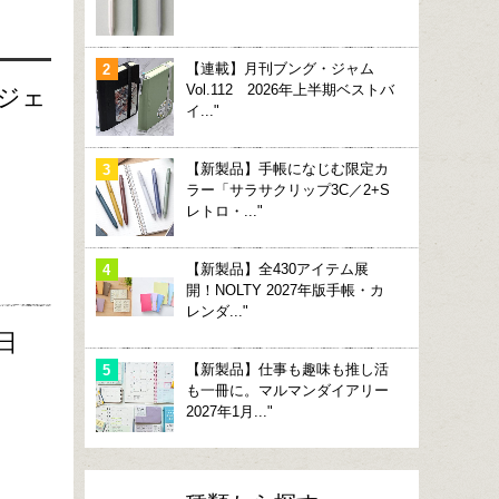
【連載】月刊ブング・ジャム
Vol.112 2026年上半期ベストバ
ジェ
イ..."
【新製品】手帳になじむ限定カ
ラー「サラサクリップ3C／2+S
レトロ・..."
【新製品】全430アイテム展
開！NOLTY 2027年版手帳・カ
レンダ..."
日
【新製品】仕事も趣味も推し活
も一冊に。マルマンダイアリー
2027年1月..."