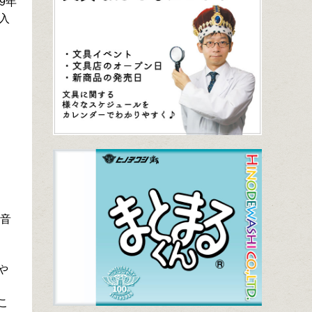
9年
入
 音
や
こ