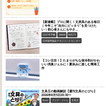
【新連載】プロに聞く！文房具のある毎日
｜今年こそ"自分にピッタリ"を見つけた
い！初心者さんにもやさ...
2027年手帳
JMAM
NOLTY
日本能率協会マネジメントセンター
【コレ注目！】たまりがちな保冷剤がかわ
いい消臭ジェルに！夏休みに楽しむ簡単工
作
文具王の動画解説【週刊文具のとびら】
2026年8月5日20:30〜
Bun2
ブング・ジャム
文具王