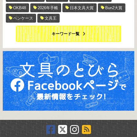
OKB48
2026年手帳
日本文具大賞
Bun2大賞
ペンケース
文具王
キーワード一覧