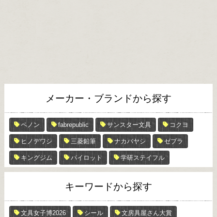
メーカー・ブランドから探す
ペノン
fabrepublic
サンスター文具
コクヨ
ヒノデワシ
三菱鉛筆
ナカバヤシ
ゼブラ
キングジム
パイロット
学研ステイフル
キーワードから探す
文具女子博2026
シール
文房具屋さん大賞