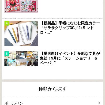
【新製品】手帳になじむ限定カラー
「サラサクリップ3C／2+S レト
ロ・..."
【業者向けイベント】多彩な文具が
集結！9月に「ステーショナリー&
ペーパ..."
種類から探す
ボールペン