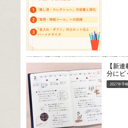
【新連
分にピ
2027年手