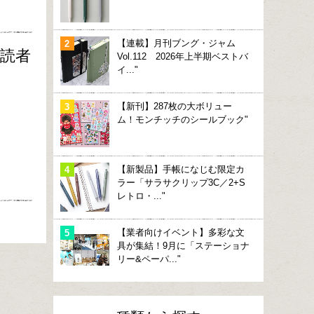
【連載】月刊ブング・ジャム
購読者
Vol.112 2026年上半期ベストバ
イ..."
【新刊】287枚の大ボリュー
ム！モンチッチのシールブック"
【新製品】手帳になじむ限定カ
ラー「サラサクリップ3C／2+S
レトロ・..."
【業者向けイベント】多彩な文
具が集結！9月に「ステーショナ
リー&ペーパ..."