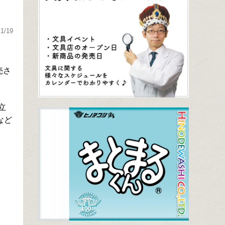
11/19
売さ
立
など