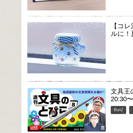
【コレ
ルに！
文具王
20:30
Bun2