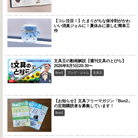
【コレ注目！】たまりがちな保冷剤がかわ
いい消臭ジェルに！夏休みに楽しむ簡単工
作
文具王の動画解説【週刊文具のとびら】
2026年8月5日20:30〜
Bun2
ブング・ジャム
文具王
【お知らせ】文具フリーマガジン「Bun2」
の定期購読者を募集しています！
Bun2