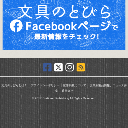
｜
｜
｜
文具のとびらとは？
プライバシーポリシー
広告掲載について
文具新製品情報、ニュース募
｜
集
運営会社
© 2017 Stationer Publishing All Rights Reserved.