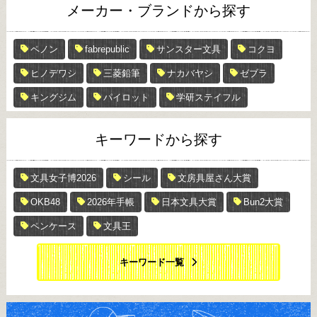
メーカー・ブランドから探す
ペノン
fabrepublic
サンスター文具
コクヨ
ヒノデワシ
三菱鉛筆
ナカバヤシ
ゼブラ
キングジム
パイロット
学研ステイフル
キーワードから探す
文具女子博2026
シール
文房具屋さん大賞
OKB48
2026年手帳
日本文具大賞
Bun2大賞
ペンケース
文具王
キーワード一覧