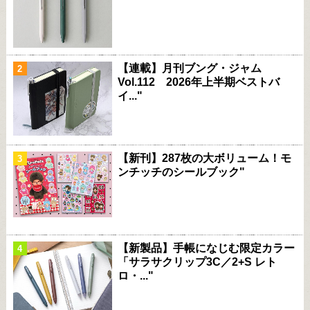
【連載】月刊ブング・ジャム
Vol.112 2026年上半期ベストバ
イ..."
【新刊】287枚の大ボリューム！モ
ンチッチのシールブック"
【新製品】手帳になじむ限定カラー
「サラサクリップ3C／2+S レト
ロ・..."