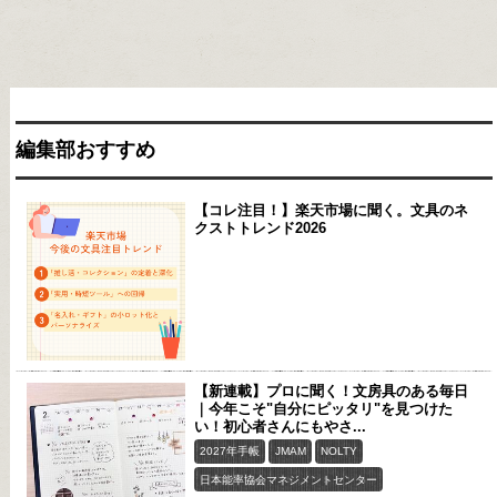
編集部おすすめ
【コレ注目！】楽天市場に聞く。文具のネ
クストトレンド2026
【新連載】プロに聞く！文房具のある毎日
｜今年こそ"自分にピッタリ"を見つけた
い！初心者さんにもやさ...
2027年手帳
JMAM
NOLTY
日本能率協会マネジメントセンター