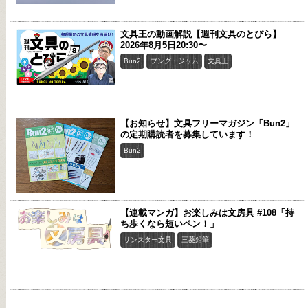
文具王の動画解説【週刊文具のとびら】
2026年8月5日20:30〜
Bun2
ブング・ジャム
文具王
【お知らせ】文具フリーマガジン「Bun2」
の定期購読者を募集しています！
Bun2
【連載マンガ】お楽しみは文房具 #108「持
ち歩くなら短いペン！」
サンスター文具
三菱鉛筆