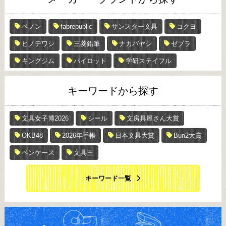
ペノン
fabrepublic
サンスター文具
コクヨ
ヒノデワシ
三菱鉛筆
ナカバヤシ
ゼブラ
キングジム
パイロット
学研ステイフル
キーワードから探す
文具女子博2026
シール
文房具屋さん大賞
OKB48
2026年手帳
日本文具大賞
Bun2大賞
ペンケース
文具王
キーワード一覧