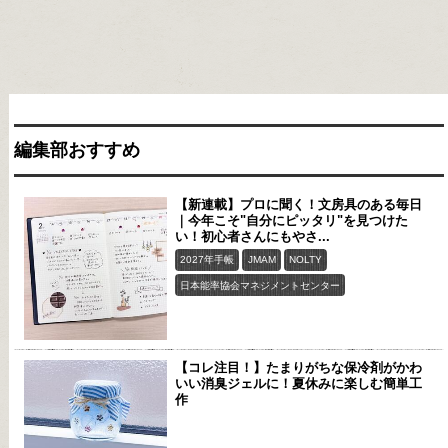
編集部おすすめ
【新連載】プロに聞く！文房具のある毎日
｜今年こそ"自分にピッタリ"を見つけた
い！初心者さんにもやさ...
2027年手帳
JMAM
NOLTY
日本能率協会マネジメントセンター
【コレ注目！】たまりがちな保冷剤がかわ
いい消臭ジェルに！夏休みに楽しむ簡単工
作