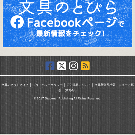
｜
｜
｜
文具のとびらとは？
プライバシーポリシー
広告掲載について
文具新製品情報、ニュース募
｜
集
運営会社
© 2017 Stationer Publishing All Rights Reserved.