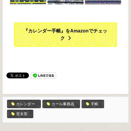
『カレンダー手帳』をAmazonでチェッ
ク
カレンダー
カール事務器
手帳
菅未里