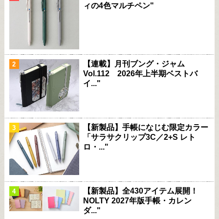
ィの4色マルチペン"
【連載】月刊ブング・ジャム
Vol.112 2026年上半期ベストバ
イ..."
【新製品】手帳になじむ限定カラー
「サラサクリップ3C／2+S レト
ロ・..."
【新製品】全430アイテム展開！
NOLTY 2027年版手帳・カレン
ダ..."