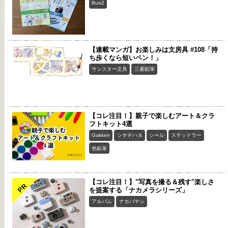
Bun2
【連載マンガ】お楽しみは文房具 #108「持
ち歩くなら短いペン！」
サンスター文具
三菱鉛筆
【コレ注目！】親子で楽しむアート＆クラ
フトキット4選
Gakken
シヤチハタ
シール
ステッドラー
色鉛筆
【コレ注目！】"写真を撮る＆残す"楽しさ
PR
を提案する「ナカメラシリーズ」
アルバム
ナカバヤシ