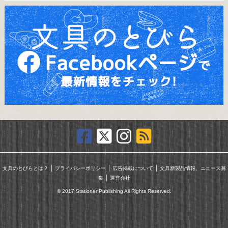
｜
｜
｜
文具のとびらとは？
プライバシーポリシー
広告掲載について
文具新製品情報、ニュース募
｜
集
運営会社
© 2017 Stationer Publishing All Rights Reserved.