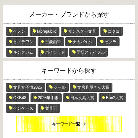
メーカー・ブランドから探す
ペノン
fabrepublic
サンスター文具
コクヨ
ヒノデワシ
三菱鉛筆
ナカバヤシ
ゼブラ
キングジム
パイロット
学研ステイフル
キーワードから探す
文具女子博2026
シール
文房具屋さん大賞
OKB48
2026年手帳
日本文具大賞
Bun2大賞
ペンケース
文具王
キーワード一覧