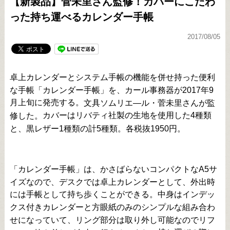
【新製品】菅未里さん監修！カバーにこだわ
った持ち運べるカレンダー手帳
2017/08/05
卓上カレンダーとシステム手帳の機能を併せ持った便利
な手帳「カレンダー手帳」を、カール事務器が2017年9
月上旬に発売する。
文具ソムリエ―ル・菅未里さんが監
カバーはリバティ社製の生地を使用した4種類
修した。
と、黒レザー1種類の計5種類。各税抜1950円。
「カレンダー手帳」は、かさばらないコンパクトなA5サ
イズなので、デスクでは卓上カレンダーとして、外出時
には手帳として持ち歩くことができる。
中身はインデッ
クス付きカレン
ダーと方眼紙のみのシンプルな組み合わ
せになっていて、リング部分は
取り外し可能なのでリフ