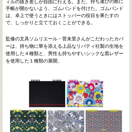
持ち運びの際に
ィルの抜き差しが自由に行える。また、
手帳が開かないよう、ゴムバンドを付けた。ゴムバンド
は、卓上で使うときにはストッパーの役目を果たすの
で、しっかりと立てておくことができる。
監修の文具
ソムリエール・菅未里さんがこだわったカバ
ーは、持ち物に華を添える上品なリ
バティ社製の生地を
使用した４種類と、男性も持ちやすいシックな
黒レザー
を使用した１種類の展開。