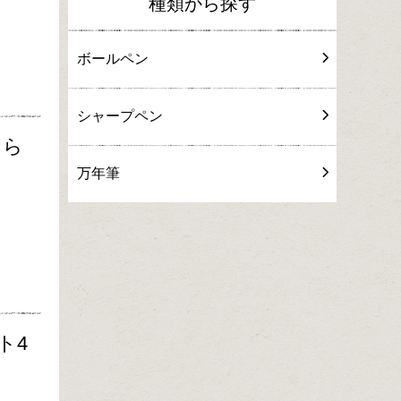
種類から探す
ボールペン
シャープペン
なら
万年筆
ト4