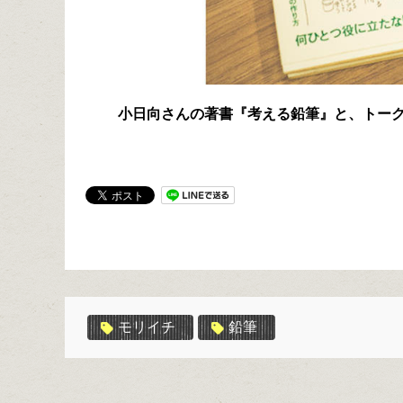
小日向さんの著書『考える鉛筆』と、トー
モリイチ
鉛筆