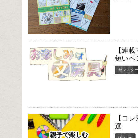
【連載
短いペ
サンスタ
【コレ
選
Gakken