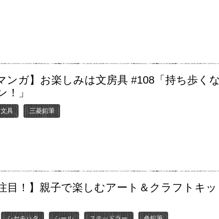
マンガ】お楽しみは文房具 #108「持ち歩く
ン！」
ー文具
三菱鉛筆
注目！】親子で楽しむアート＆クラフトキッ
シヤチハタ
シール
ステッドラー
色鉛筆