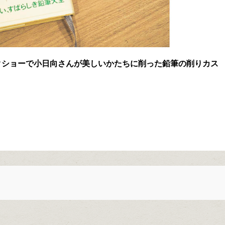
クショーで小日向さんが美しいかたちに削った鉛筆の削りカス