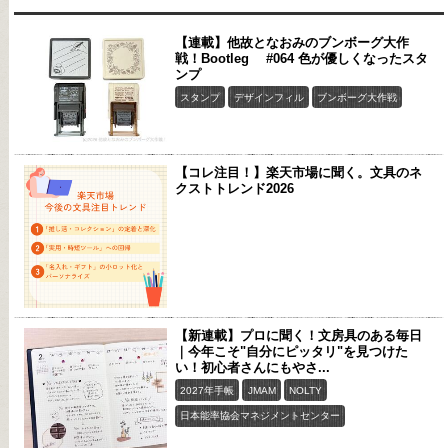
【連載】他故となおみのブンボーグ大作
戦！Bootleg #064 色が優しくなったスタ
ンプ
スタンプ
デザインフィル
ブンボーグ大作戦
【コレ注目！】楽天市場に聞く。文具のネ
クストトレンド2026
【新連載】プロに聞く！文房具のある毎日
｜今年こそ"自分にピッタリ"を見つけた
い！初心者さんにもやさ...
2027年手帳
JMAM
NOLTY
日本能率協会マネジメントセンター