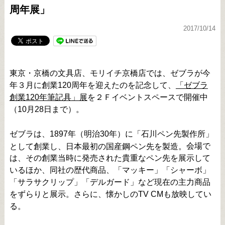
周年展」
2017/10/14
東京・京橋の文具店、モリイチ京橋店では、ゼブラが今
年３月に創業120周年を迎えたのを記念して、
「ゼブラ
創業120年筆記具」展
を２Ｆイベントスペースで開催中
（10月28日まで）。
ゼブラは、1897年
（明治30年）に
「石川ペン先製作所」
会場で
として創業し、日本最初の国産鋼ペン先を製造。
は、その創業当時に発売された貴重なペン先を展示して
いるほか、同社の歴代商品、「マッキー」「シャーボ」
「サラサクリップ」「デルガード」など現在の主力商品
をずらりと展示。さらに、懐かしのTV CMも放映してい
る。