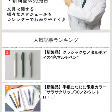
人気記事ランキング
【新製品】クラシックなメタルボデ
ィの4色マルチペン"
【新製品】手帳になじむ限定カラー
「サラサクリップ3C／2+S レト
ロ・..."