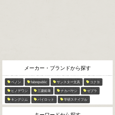
メーカー・ブランドから探す
ペノン
fabrepublic
サンスター文具
コクヨ
ヒノデワシ
三菱鉛筆
ナカバヤシ
ゼブラ
キングジム
パイロット
学研ステイフル
キーワードから探す