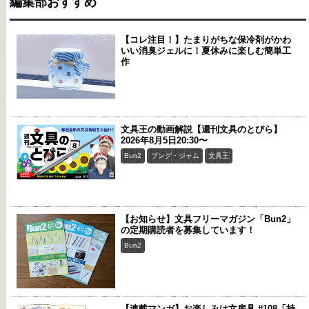
編集部おすすめ
【コレ注目！】たまりがちな保冷剤がかわ
いい消臭ジェルに！夏休みに楽しむ簡単工
作
文具王の動画解説【週刊文具のとびら】
2026年8月5日20:30〜
Bun2
ブング・ジャム
文具王
【お知らせ】文具フリーマガジン「Bun2」
の定期購読者を募集しています！
Bun2
【連載マンガ】お楽しみは文房具 #108「持