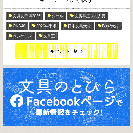
文具女子博2026
シール
文房具屋さん大賞
OKB48
2026年手帳
日本文具大賞
Bun2大賞
ペンケース
文具王
キーワード一覧