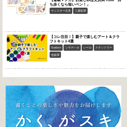
ち歩くなら短いペン！」
サンスター文具
三菱鉛筆
【コレ注目！】親子で楽しむアート＆クラ
フトキット4選
Gakken
シヤチハタ
シール
ステッドラー
色鉛筆