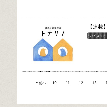
【連載】
パイロット
« 前へ
10
11
12
13