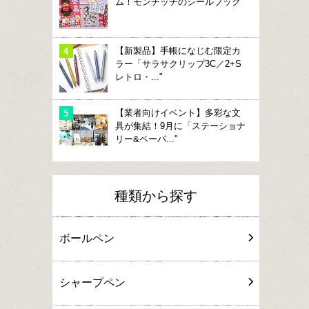
ム！モンチッチのシールブック"
【新製品】手帳になじむ限定カ
ラー「サラサクリップ3C／2+S
レトロ・..."
【業者向けイベント】多彩な文
具が集結！9月に「ステーショナ
リー&ペーパ..."
種類から探す
ボールペン
シャープペン