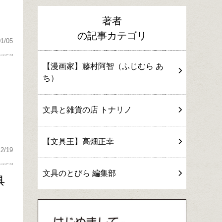
著者
の記事カテゴリ
01/05
【漫画家】藤村阿智（ふじむら あ
ち）
文具と雑貨の店 トナリノ
【文具王】高畑正幸
12/19
文具のとびら 編集部
具