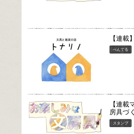
【連載】
ぺんてる
【連載マ
房具づ
スタンプ