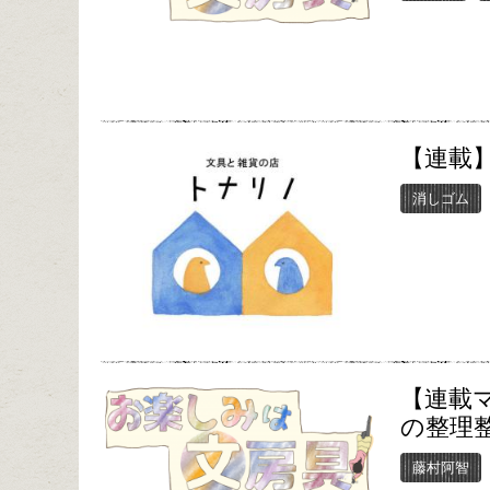
【連載】
消しゴム
【連載マ
の整理
藤村阿智