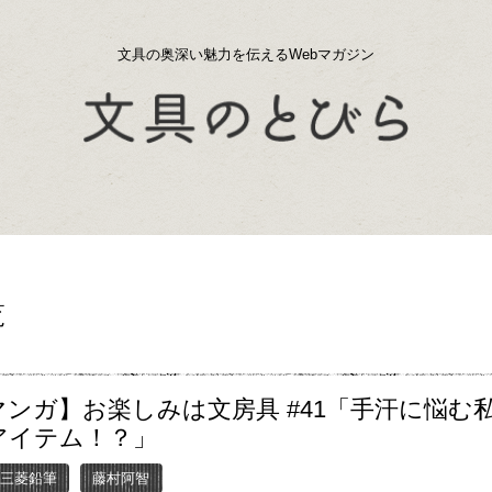
文具の奥深い魅力を伝えるWebマガジン
覧
マンガ】お楽しみは文房具 #41「手汗に悩む
アイテム！？」
三菱鉛筆
藤村阿智