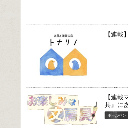
【連載】
【連載
具』に
ボールペン