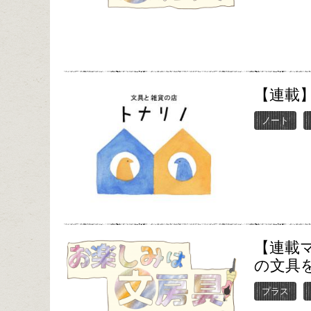
【連載】
ノート
【連載マ
の文具
プラス