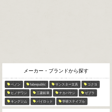
メーカー・ブランドから探す
ペノン
fabrepublic
サンスター文具
コクヨ
ヒノデワシ
三菱鉛筆
ナカバヤシ
ゼブラ
キングジム
パイロット
学研ステイフル