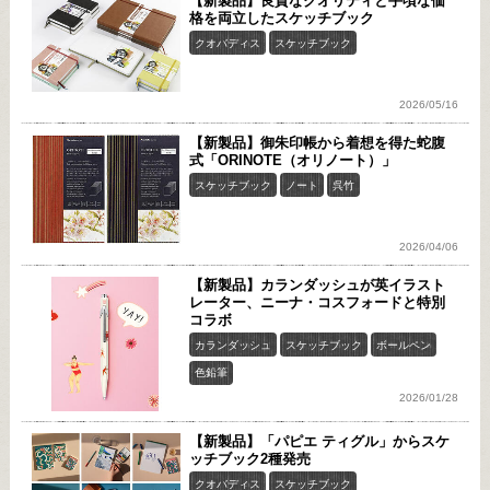
【新製品】良質なクオリティと手頃な価
格を両立したスケッチブック
クオバディス
スケッチブック
2026/05/16
【新製品】御朱印帳から着想を得た蛇腹
式「ORINOTE（オリノート）」
スケッチブック
ノート
呉竹
2026/04/06
【新製品】カランダッシュが英イラスト
レーター、ニーナ・コスフォードと特別
コラボ
カランダッシュ
スケッチブック
ボールペン
色鉛筆
2026/01/28
【新製品】「パピエ ティグル」からスケ
ッチブック2種発売
クオバディス
スケッチブック