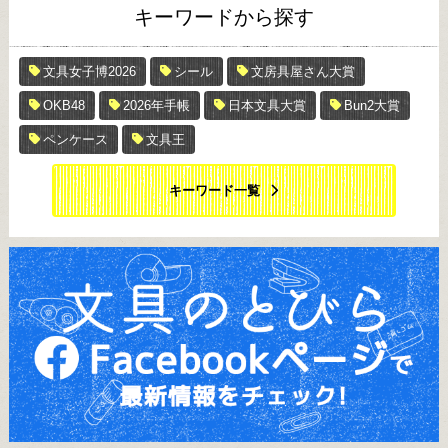
キーワードから探す
文具女子博2026
シール
文房具屋さん大賞
OKB48
2026年手帳
日本文具大賞
Bun2大賞
ペンケース
文具王
キーワード一覧