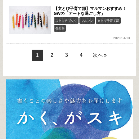
【文とび子育て部】マルマンおすすめ！
GWの「アートな過ごし方」
スケッチブック
マルマン
文とび子育て部
色鉛筆
2023/04/13
1
2
3
4
次へ »