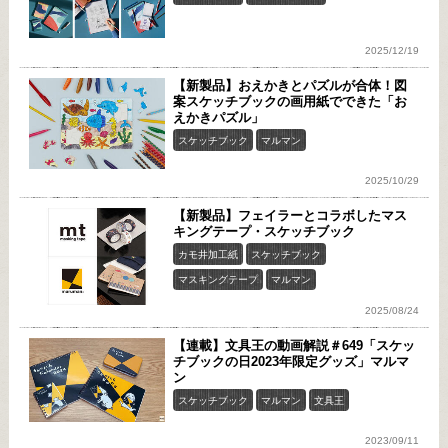
2025/12/19
【新製品】おえかきとパズルが合体！図
案スケッチブックの画用紙でできた「お
えかきパズル」
スケッチブック
マルマン
2025/10/29
【新製品】フェイラーとコラボしたマス
キングテープ・スケッチブック
カモ井加工紙
スケッチブック
マスキングテープ
マルマン
2025/08/24
【連載】文具王の動画解説＃649「スケッ
チブックの日2023年限定グッズ」マルマ
ン
スケッチブック
マルマン
文具王
2023/09/11