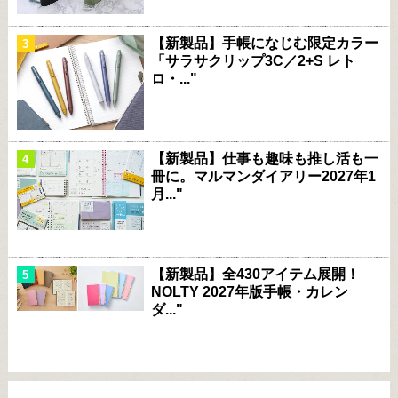
【新製品】手帳になじむ限定カラー
「サラサクリップ3C／2+S レト
ロ・..."
【新製品】仕事も趣味も推し活も一
冊に。マルマンダイアリー2027年1
月..."
【新製品】全430アイテム展開！
NOLTY 2027年版手帳・カレン
ダ..."