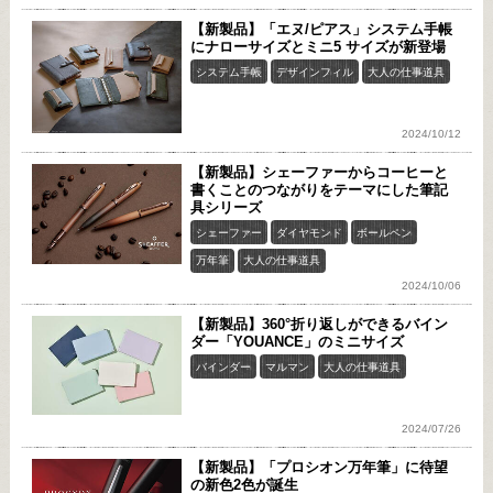
【新製品】「エヌ/ピアス」システム手帳
にナローサイズとミニ5 サイズが新登場
システム手帳
デザインフィル
大人の仕事道具
2024/10/12
【新製品】シェーファーからコーヒーと
書くことのつながりをテーマにした筆記
具シリーズ
シェーファー
ダイヤモンド
ボールペン
万年筆
大人の仕事道具
2024/10/06
【新製品】360°折り返しができるバイン
ダー「YOUANCE」のミニサイズ
バインダー
マルマン
大人の仕事道具
2024/07/26
【新製品】「プロシオン万年筆」に待望
の新色2色が誕生