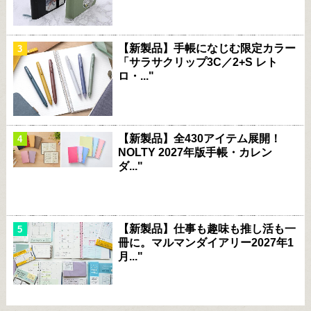
【新製品】手帳になじむ限定カラー
「サラサクリップ3C／2+S レト
ロ・..."
【新製品】全430アイテム展開！
NOLTY 2027年版手帳・カレン
ダ..."
【新製品】仕事も趣味も推し活も一
冊に。マルマンダイアリー2027年1
月..."