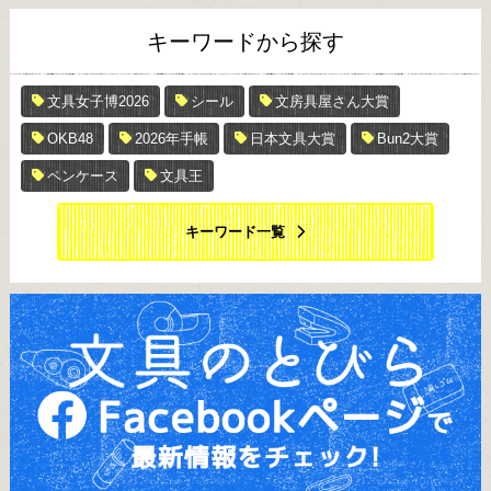
キーワードから探す
文具女子博2026
シール
文房具屋さん大賞
OKB48
2026年手帳
日本文具大賞
Bun2大賞
ペンケース
文具王
キーワード一覧