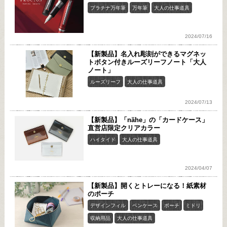
プラチナ万年筆
万年筆
大人の仕事道具
2024/07/16
【新製品】名入れ彫刻ができるマグネッ
トボタン付きルーズリーフノート「大人
ノート」
ルーズリーフ
大人の仕事道具
2024/07/13
【新製品】「nähe」の「カードケース」
直営店限定クリアカラー
ハイタイド
大人の仕事道具
2024/04/07
【新製品】開くとトレーになる！紙素材
のポーチ
デザインフィル
ペンケース
ポーチ
ミドリ
収納用品
大人の仕事道具