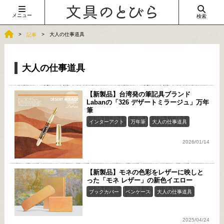
メニュー
検索
大人の仕事道具
記事
大人の仕事道具
【新製品】台湾発の筆記具ブランド
Labanの「326 デザートミラージュ」万年
筆
インターアクト
万年筆
大人の仕事道具
2026/01/14
【新製品】モネの色彩をレザーに映しと
った「モネ レザー」の新色イエロー
ブックカバー
ペンケース
大人の仕事道具
2025/04/24