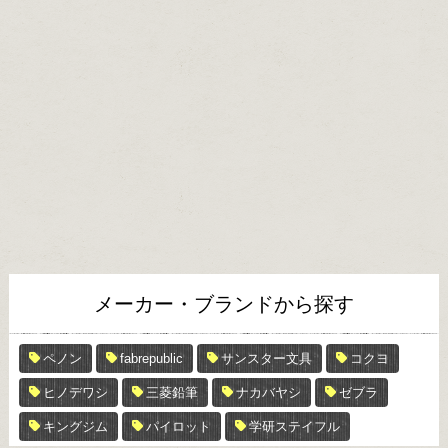
メーカー・ブランドから探す
ペノン
fabrepublic
サンスター文具
コクヨ
ヒノデワシ
三菱鉛筆
ナカバヤシ
ゼブラ
キングジム
パイロット
学研ステイフル