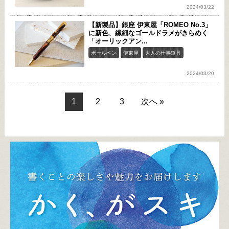
2024/03/22
【新製品】銀座 伊東屋「ROMEO No.3」
に新色、繊細なゴールドラメがきらめく
「オーリックアン...
ボールペン
伊東屋
大人の仕事道具
2024/03/20
1
2
3
次へ »